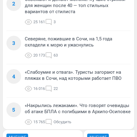
2
для женщин после 40 — топ стильных
вариантов от стилиста
25 161
3
Северяне, пожившие в Сочи, на 1,5 года
3
охладели к морю и ужаснулись
20 173
63
«Слабоумие и отвага». Туристы загорают на
4
пляжах в Сочи, над которыми работает ПВО
16 016
22
«Накрылись лежаками». Что говорят очевидцы
5
об атаке БПЛА с погибшими в Архипо-Осиповке
15 765
Обсудить