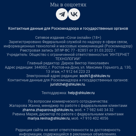
Мы в соцсетях
Контактные данные для Роскомнадзора и государственных органов
Сетевое издание «Сочи онлайн» (18+)
Зарегистрировано Федеральной службой по надзору в сфере связи,
информационных технологий и массовых коммуникаций (Роскомнадзор)
Реестровая запись ЭЛ № ФС 77 - 82851 от 31.03.2022 г.
Учредитель: Общество с ограниченной ответственностью "ИНТЕРНЕТ
ТЕХНОЛОГИИ"
Главный редактор: Дереза Виктор Николаевич
Адрес редакции: 344002, г. Ростов-на-Дону, ул. Максима Горького, д. 130,
13 этаж, +7 912 64 223 23
Электронный адрес редакции:
sochi1@shkulev.ru
Контактные данные для Роскомнадзора и государственных органов:
juristchel@shkulev.ru
.
Техподдержка:
help@shkulev.ru
По вопросам коммерческого сотрудничества:
Жапарова Жанна, менеджер по работе с федеральными клиентами
zhanna.zhaparova@shkulev.ru
, моб. + 7 982 640 34 32
Ревина Мария, директор по работе с федеральными клиентами
mariya.revina@shkulev.ru
, моб. +7 910 402 4056
Редакция сайта не несет ответственности за достоверность
информации, содержащейся в рекламных объявлениях.