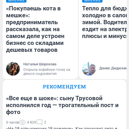
МНЕНИЕ
МНЕНИЕ
«Покупаешь кота в
Тепло для бюдж
мешке»:
холодно в сало
предприниматель
зимой. Водитель
рассказала, как на
ездит на электр
самом деле устроен
плюсы и минус
бизнес со складами
дешевых товаров
Наталья Шорохова
Денис Дедюхин
Открыла кофейную точку на
деньги соцразвития
РЕКОМЕНДУЕМ
«Все еще в шоке»: сыну Трусовой
исполнился год — трогательный пост и
фото
6 часов
4 829
2
«На 18 отдыхающих 18 поваров». Как проходит лето в