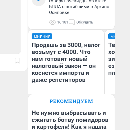
говорят очевидцы об атаке
БПЛА с погибшими в Архипо-
Осиповке
16 181
Обсудить
МНЕНИЕ
МНЕНИЕ
Продашь за 3000, налог
Тепло 
возьмут с 4000. Что
холодн
нам готовит новый
зимой.
налоговый закон — он
ездит н
коснется импорта и
плюсы 
даже репетиторов
РЕКОМЕНДУЕМ
Анастасия Завгородняя
Д
Не нужно выбрасывать и
сжигать ботву помидоров
и картофеля! Как я нашла