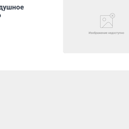
здушное
о