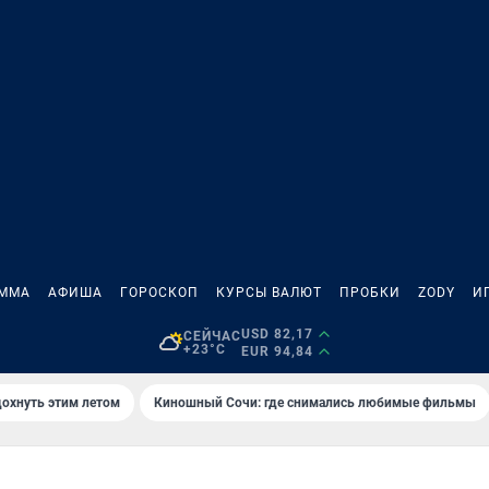
АММА
АФИША
ГОРОСКОП
КУРСЫ ВАЛЮТ
ПРОБКИ
ZODY
И
USD 82,17
СЕЙЧАС
+23°C
EUR 94,84
дохнуть этим летом
Киношный Сочи: где снимались любимые фильмы