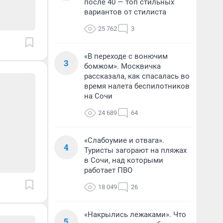
после 40 — топ стильных
вариантов от стилиста
25 762
3
«В переходе с вонючим
3
бомжом». Москвичка
рассказала, как спасалась во
время налета беспилотников
на Сочи
24 689
64
«Слабоумие и отвага».
4
Туристы загорают на пляжах
в Сочи, над которыми
работает ПВО
18 049
26
«Накрылись лежаками». Что
5