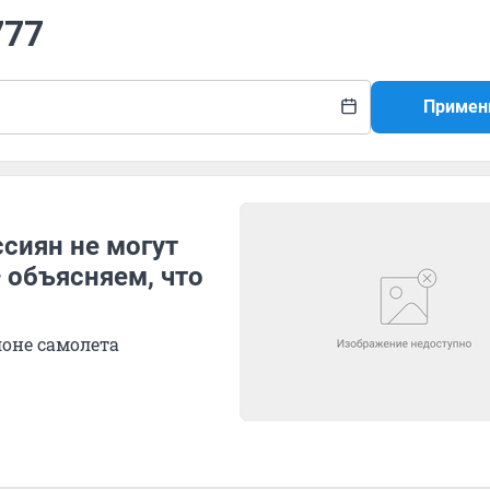
777
Примен
ссиян не могут
— объясняем, что
лоне самолета