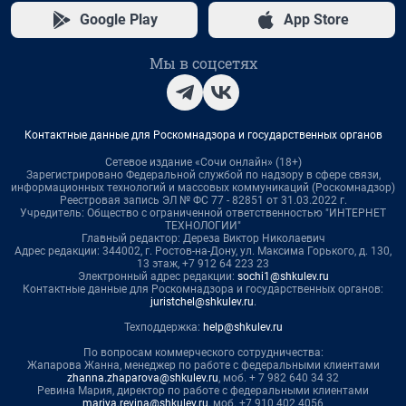
Google Play
App Store
Мы в соцсетях
Контактные данные для Роскомнадзора и государственных органов
Сетевое издание «Сочи онлайн» (18+)
Зарегистрировано Федеральной службой по надзору в сфере связи,
информационных технологий и массовых коммуникаций (Роскомнадзор)
Реестровая запись ЭЛ № ФС 77 - 82851 от 31.03.2022 г.
Учредитель: Общество с ограниченной ответственностью "ИНТЕРНЕТ
ТЕХНОЛОГИИ"
Главный редактор: Дереза Виктор Николаевич
Адрес редакции: 344002, г. Ростов-на-Дону, ул. Максима Горького, д. 130,
13 этаж, +7 912 64 223 23
Электронный адрес редакции:
sochi1@shkulev.ru
Контактные данные для Роскомнадзора и государственных органов:
juristchel@shkulev.ru
.
Техподдержка:
help@shkulev.ru
По вопросам коммерческого сотрудничества:
Жапарова Жанна, менеджер по работе с федеральными клиентами
zhanna.zhaparova@shkulev.ru
, моб. + 7 982 640 34 32
Ревина Мария, директор по работе с федеральными клиентами
mariya.revina@shkulev.ru
, моб. +7 910 402 4056