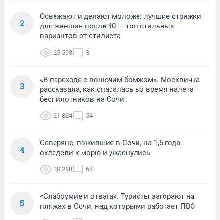
Освежают и делают моложе: лучшие стрижки
2
для женщин после 40 — топ стильных
вариантов от стилиста
25 598
3
«В переходе с вонючим бомжом». Москвичка
3
рассказала, как спасалась во время налета
беспилотников на Сочи
21 824
54
Северяне, пожившие в Сочи, на 1,5 года
4
охладели к морю и ужаснулись
20 288
64
«Слабоумие и отвага». Туристы загорают на
5
пляжах в Сочи, над которыми работает ПВО