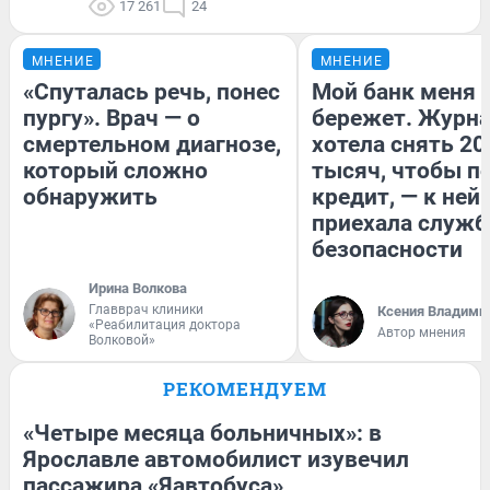
17 261
24
МНЕНИЕ
МНЕНИЕ
«Спуталась речь, понес
Мой банк меня
пургу». Врач — о
бережет. Журн
смертельном диагнозе,
хотела снять 20
который сложно
тысяч, чтобы п
обнаружить
кредит, — к ней
приехала служб
безопасности
Ирина Волкова
Главврач клиники
Ксения Владими
«Реабилитация доктора
Автор мнения
Волковой»
РЕКОМЕНДУЕМ
«Четыре месяца больничных»: в
Ярославле автомобилист изувечил
пассажира «Яавтобуса»