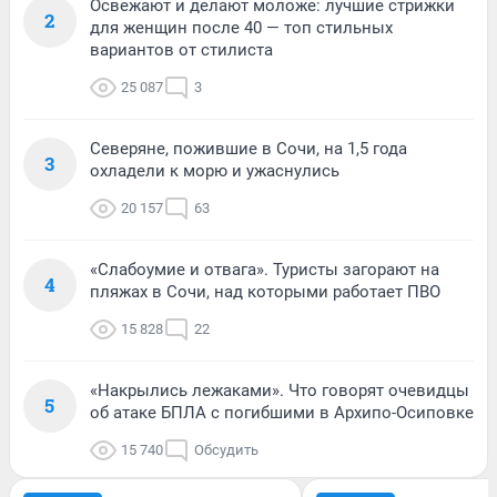
Освежают и делают моложе: лучшие стрижки
2
для женщин после 40 — топ стильных
вариантов от стилиста
25 087
3
Северяне, пожившие в Сочи, на 1,5 года
3
охладели к морю и ужаснулись
20 157
63
«Слабоумие и отвага». Туристы загорают на
4
пляжах в Сочи, над которыми работает ПВО
15 828
22
«Накрылись лежаками». Что говорят очевидцы
5
об атаке БПЛА с погибшими в Архипо-Осиповке
15 740
Обсудить