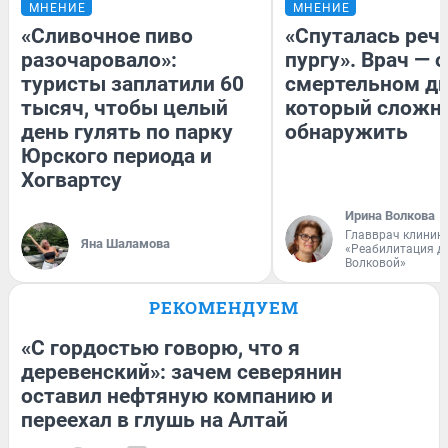
МНЕНИЕ
МНЕНИЕ
«Сливочное пиво
«Спуталась речь
разочаровало»:
пургу». Врач — о
туристы заплатили 60
смертельном ди
тысяч, чтобы целый
который сложн
день гулять по парку
обнаружить
Юрского периода и
Хогвартсу
Ирина Волкова
Главврач клиник
Яна Шаламова
«Реабилитация д
Волковой»
РЕКОМЕНДУЕМ
«С гордостью говорю, что я
деревенский»: зачем северянин
оставил нефтяную компанию и
переехал в глушь на Алтай