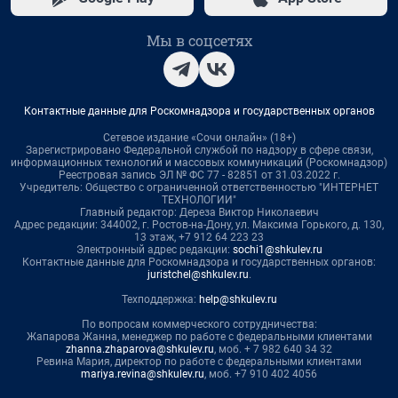
Мы в соцсетях
Контактные данные для Роскомнадзора и государственных органов
Сетевое издание «Сочи онлайн» (18+)
Зарегистрировано Федеральной службой по надзору в сфере связи,
информационных технологий и массовых коммуникаций (Роскомнадзор)
Реестровая запись ЭЛ № ФС 77 - 82851 от 31.03.2022 г.
Учредитель: Общество с ограниченной ответственностью "ИНТЕРНЕТ
ТЕХНОЛОГИИ"
Главный редактор: Дереза Виктор Николаевич
Адрес редакции: 344002, г. Ростов-на-Дону, ул. Максима Горького, д. 130,
13 этаж, +7 912 64 223 23
Электронный адрес редакции:
sochi1@shkulev.ru
Контактные данные для Роскомнадзора и государственных органов:
juristchel@shkulev.ru
.
Техподдержка:
help@shkulev.ru
По вопросам коммерческого сотрудничества:
Жапарова Жанна, менеджер по работе с федеральными клиентами
zhanna.zhaparova@shkulev.ru
, моб. + 7 982 640 34 32
Ревина Мария, директор по работе с федеральными клиентами
mariya.revina@shkulev.ru
, моб. +7 910 402 4056