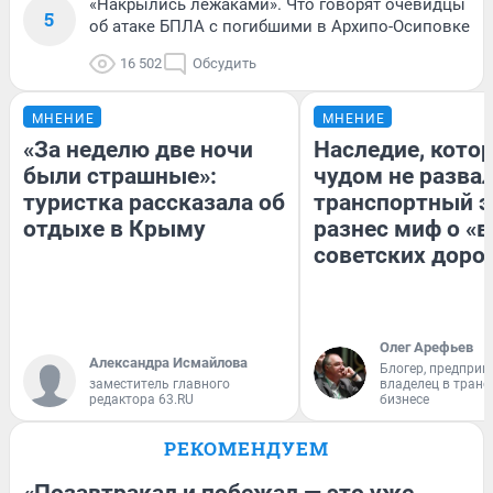
«Накрылись лежаками». Что говорят очевидцы
5
об атаке БПЛА с погибшими в Архипо-Осиповке
16 502
Обсудить
МНЕНИЕ
МНЕНИЕ
«За неделю две ночи
Наследие, кото
были страшные»:
чудом не разва
туристка рассказала об
транспортный э
отдыхе в Крыму
разнес миф о «
советских доро
Олег Арефьев
Александра Исмайлова
Блогер, предприн
заместитель главного
владелец в тран
редактора 63.RU
бизнесе
РЕКОМЕНДУЕМ
«Позавтракал и побежал — это уже