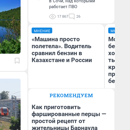
в Сочи, над которыми
работает ПВО
17 867
26
МНЕНИЕ
МНЕНИЕ
«Машина просто
Мой ба
полетела». Водитель
береже
сравнил бензин в
хотела 
Казахстане и России
тысяч,
кредит,
приеха
безопа
РЕКОМЕНДУЕМ
Кс
Анатолий Кузнецов
Ав
Как приготовить
фаршированные перцы —
простой рецепт от
жительницы Барнаула