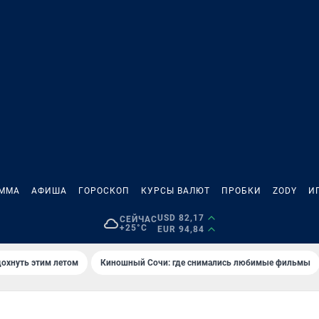
АММА
АФИША
ГОРОСКОП
КУРСЫ ВАЛЮТ
ПРОБКИ
ZODY
И
USD 82,17
СЕЙЧАС
+25°C
EUR 94,84
дохнуть этим летом
Киношный Сочи: где снимались любимые фильмы