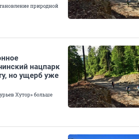
становление природной
онное
очинский нацпарк
у, но ущерб уже
урьев Хутор» больше