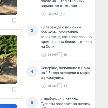
после 40 — топ стильных
вариантов от стилиста
25 725
3
«В переходе с вонючим
3
бомжом». Москвичка
рассказала, как спасалась во
время налета беспилотников
на Сочи
24 199
60
Северяне, пожившие в Сочи,
4
на 1,5 года охладели к морю
и ужаснулись
20 383
64
«Слабоумие и отвага».
5
Туристы загорают на пляжах