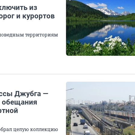
ключить из
орог и курортов
аповедным территориям
ассы Джубга —
е обещания
ртной
обрал целую коллекцию