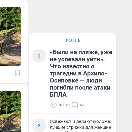
ТОП 5
«Были на пляже, уже
1
не успевали уйти».
Что известно о
трагедии в Архипо-
Осиповке — люди
погибли после атаки
БПЛА
107 153
42
Освежают и делают моложе:
2
лучшие стрижки для женщин