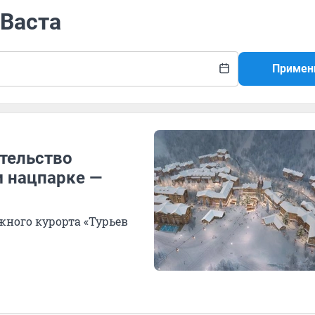
 Васта
Примен
ительство
м нацпарке —
жного курорта «Турьев