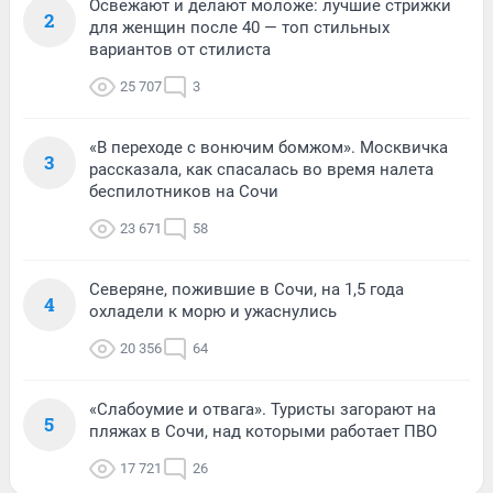
Освежают и делают моложе: лучшие стрижки
2
для женщин после 40 — топ стильных
вариантов от стилиста
25 707
3
«В переходе с вонючим бомжом». Москвичка
3
рассказала, как спасалась во время налета
беспилотников на Сочи
23 671
58
Северяне, пожившие в Сочи, на 1,5 года
4
охладели к морю и ужаснулись
20 356
64
«Слабоумие и отвага». Туристы загорают на
5
пляжах в Сочи, над которыми работает ПВО
17 721
26