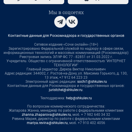
Мы в соцсетях
Контактные данные для Роскомнадзора и государственных органов
Сетевое издание «Сочи онлайн» (18+)
Зарегистрировано Федеральной службой по надзору в сфере связи,
информационных технологий и массовых коммуникаций (Роскомнадзор)
Реестровая запись ЭЛ № ФС 77 - 82851 от 31.03.2022 г.
Учредитель: Общество с ограниченной ответственностью "ИНТЕРНЕТ
ТЕХНОЛОГИИ"
Главный редактор: Дереза Виктор Николаевич
Адрес редакции: 344002, г. Ростов-на-Дону, ул. Максима Горького, д. 130,
13 этаж, +7 912 64 223 23
Электронный адрес редакции:
sochi1@shkulev.ru
Контактные данные для Роскомнадзора и государственных органов:
juristchel@shkulev.ru
.
Техподдержка:
help@shkulev.ru
По вопросам коммерческого сотрудничества:
Жапарова Жанна, менеджер по работе с федеральными клиентами
zhanna.zhaparova@shkulev.ru
, моб. + 7 982 640 34 32
Ревина Мария, директор по работе с федеральными клиентами
mariya.revina@shkulev.ru
, моб. +7 910 402 4056