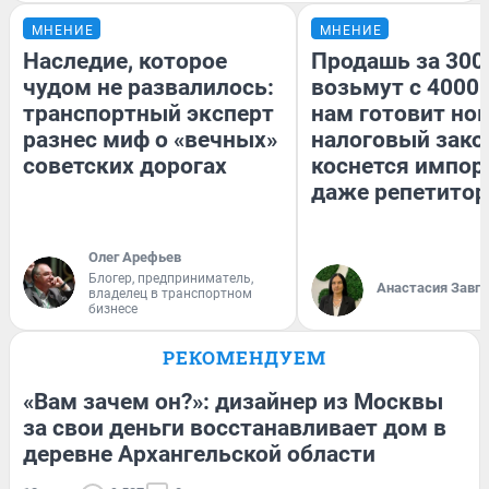
МНЕНИЕ
МНЕНИЕ
Наследие, которое
Продашь за 3000
чудом не развалилось:
возьмут с 4000.
транспортный эксперт
нам готовит но
разнес миф о «вечных»
налоговый зако
советских дорогах
коснется импор
даже репетитор
Олег Арефьев
Блогер, предприниматель,
Анастасия Завг
владелец в транспортном
бизнесе
РЕКОМЕНДУЕМ
«Вам зачем он?»: дизайнер из Москвы
за свои деньги восстанавливает дом в
деревне Архангельской области