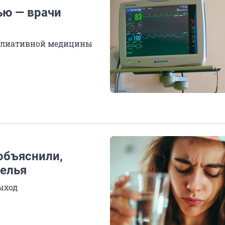
ью — врачи
ллиативной медицины
 объяснили,
мелья
выход