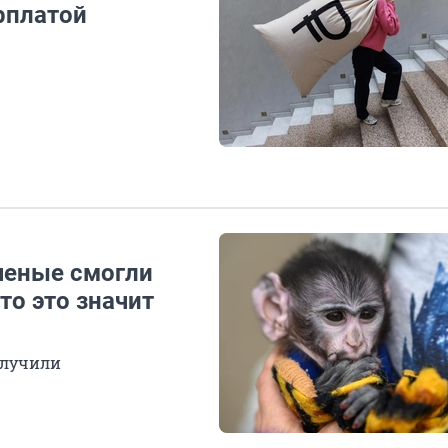
рплатой
ченые смогли
то это значит
олучили