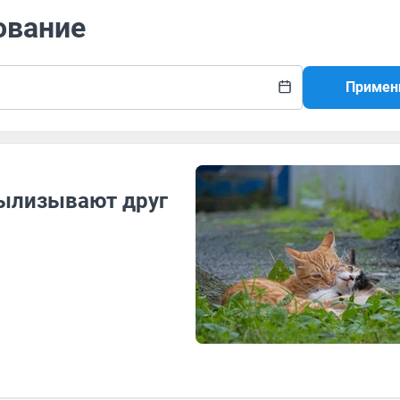
ование
Примен
вылизывают друг
й