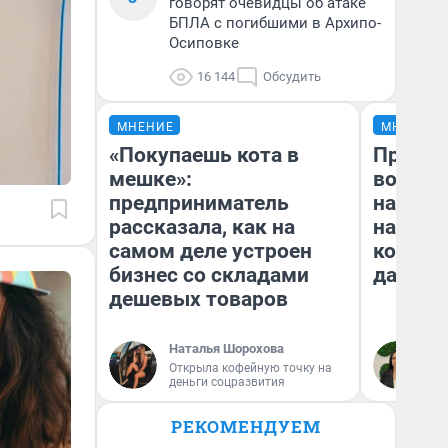
говорят очевидцы об атаке
БПЛА с погибшими в Архипо-
Осиповке
16 144
Обсудить
МНЕНИЕ
МНЕНИЕ
«Покупаешь кота в
Продаш
мешке»:
возьмут
предприниматель
нам го
рассказала, как на
налого
самом деле устроен
коснет
бизнес со складами
даже р
дешевых товаров
Наталья Шорохова
Ан
Открыла кофейную точку на
деньги соцразвития
РЕКОМЕНДУЕМ