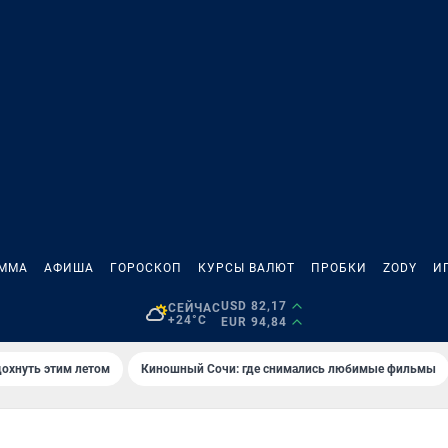
АММА
АФИША
ГОРОСКОП
КУРСЫ ВАЛЮТ
ПРОБКИ
ZODY
И
USD 82,17
СЕЙЧАС
+24°C
EUR 94,84
дохнуть этим летом
Киношный Сочи: где снимались любимые фильмы