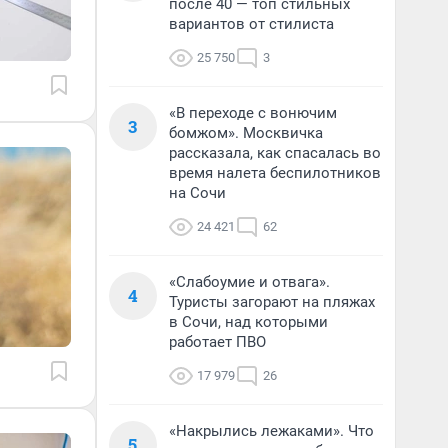
после 40 — топ стильных
вариантов от стилиста
25 750
3
«В переходе с вонючим
3
бомжом». Москвичка
рассказала, как спасалась во
время налета беспилотников
на Сочи
24 421
62
«Слабоумие и отвага».
4
Туристы загорают на пляжах
в Сочи, над которыми
работает ПВО
17 979
26
«Накрылись лежаками». Что
5