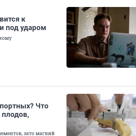
вится к
и под ударом
екому
мпортных? Что
 плодов,
лементов, зато магний