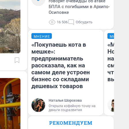
говорят очевидцы об атаке
БПЛА с погибшими в Архипо-
Осиповке
16 506
Обсудить
МНЕНИЕ
МНЕНИЕ
«Покупаешь кота в
«Мы ви
мешке»:
Нолана
предприниматель
настро
рассказала, как на
смотре
самом деле устроен
чтобы 
бизнес со складами
выгляд
дешевых товаров
Наталья Шорохова
На
Открыла кофейную точку на
деньги соцразвития
РЕКОМЕНДУЕМ