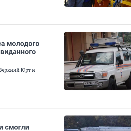
са молодого
евиданного
Верхний Юрт и
и смогли