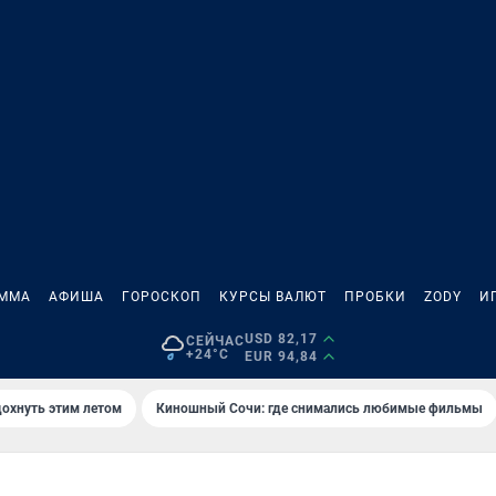
АММА
АФИША
ГОРОСКОП
КУРСЫ ВАЛЮТ
ПРОБКИ
ZODY
И
USD 82,17
СЕЙЧАС
+24°C
EUR 94,84
дохнуть этим летом
Киношный Сочи: где снимались любимые фильмы