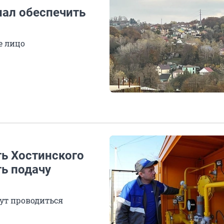
нал обеспечить
е лицо
ть Хостинского
ть подачу
дут проводиться