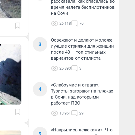
рассказала, как спасалась во
время налета беспилотников
на Сочи
26 118
70
Освежают и делают моложе:
3
лучшие стрижки для женщин
после 40 — топ стильных
вариантов от стилиста
25 890
3
«Слабоумие и отвага».
4
Туристы загорают на пляжах
в Сочи, над которыми
работает ПВО
18 961
29
«Накрылись лежаками». Что
5