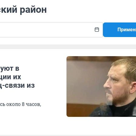
ский район
Примен
вуют в
ции их
-связи из
ь около 8 часов,