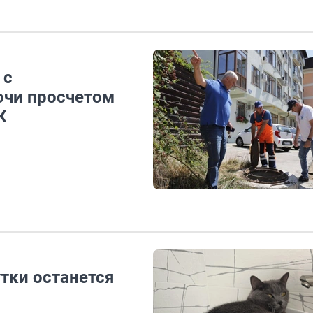
 с
очи просчетом
К
утки останется