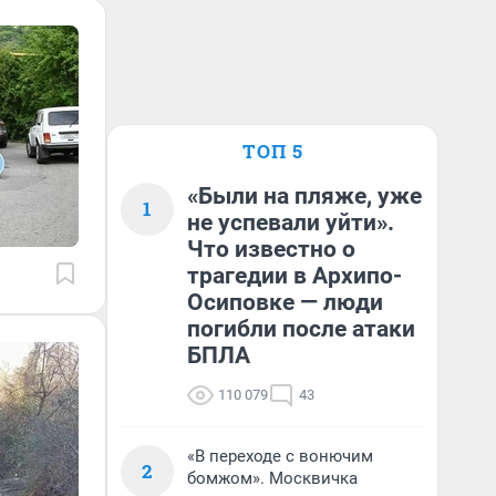
ТОП 5
«Были на пляже, уже
1
не успевали уйти».
Что известно о
трагедии в Архипо-
Осиповке — люди
погибли после атаки
БПЛА
110 079
43
«В переходе с вонючим
2
бомжом». Москвичка