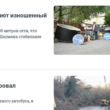
няют изношенный
0 метров сети, что
 Шаумяна стабильнее
ировал
ного автобуса, в