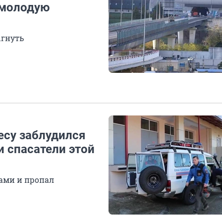
 молодую
ыгнуть
есу заблудился
и спасатели этой
бами и пропал