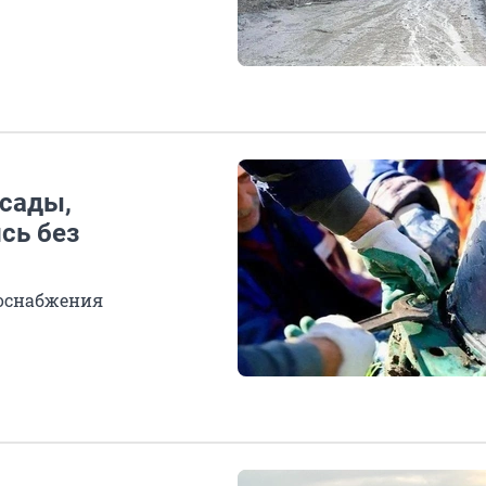
 сады,
сь без
доснабжения