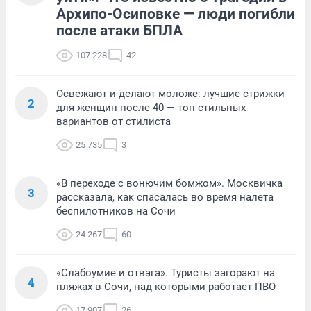
Архипо-Осиповке — люди погибли
после атаки БПЛА
107 228
42
Освежают и делают моложе: лучшие стрижки
2
для женщин после 40 — топ стильных
вариантов от стилиста
25 735
3
«В переходе с вонючим бомжом». Москвичка
3
рассказала, как спасалась во время налета
беспилотников на Сочи
24 267
60
«Слабоумие и отвага». Туристы загорают на
4
пляжах в Сочи, над которыми работает ПВО
17 907
26