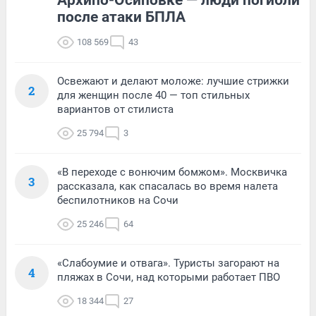
Архипо-Осиповке — люди погибли
после атаки БПЛА
108 569
43
Освежают и делают моложе: лучшие стрижки
2
для женщин после 40 — топ стильных
вариантов от стилиста
25 794
3
«В переходе с вонючим бомжом». Москвичка
3
рассказала, как спасалась во время налета
беспилотников на Сочи
25 246
64
«Слабоумие и отвага». Туристы загорают на
4
пляжах в Сочи, над которыми работает ПВО
18 344
27