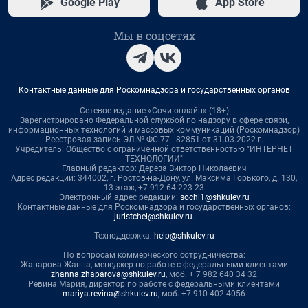
Google Play
App Store
Мы в соцсетях
Контактные данные для Роскомнадзора и государственных органов
Сетевое издание «Сочи онлайн» (18+)
Зарегистрировано Федеральной службой по надзору в сфере связи,
информационных технологий и массовых коммуникаций (Роскомнадзор)
Реестровая запись ЭЛ № ФС 77 - 82851 от 31.03.2022 г.
Учредитель: Общество с ограниченной ответственностью "ИНТЕРНЕТ
ТЕХНОЛОГИИ"
Главный редактор: Дереза Виктор Николаевич
Адрес редакции: 344002, г. Ростов-на-Дону, ул. Максима Горького, д. 130,
13 этаж, +7 912 64 223 23
Электронный адрес редакции:
sochi1@shkulev.ru
Контактные данные для Роскомнадзора и государственных органов:
juristchel@shkulev.ru
.
Техподдержка:
help@shkulev.ru
По вопросам коммерческого сотрудничества:
Жапарова Жанна, менеджер по работе с федеральными клиентами
zhanna.zhaparova@shkulev.ru
, моб. + 7 982 640 34 32
Ревина Мария, директор по работе с федеральными клиентами
mariya.revina@shkulev.ru
, моб. +7 910 402 4056