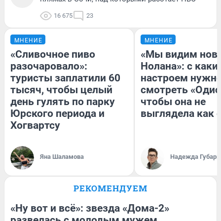
16 675
23
МНЕНИЕ
МНЕНИЕ
«Сливочное пиво
«Мы видим нов
разочаровало»:
Нолана»: с каки
туристы заплатили 60
настроем нужн
тысяч, чтобы целый
смотреть «Одис
день гулять по парку
чтобы она не
Юрского периода и
выглядела как 
Хогвартсу
Яна Шаламова
Надежда Губарь
РЕКОМЕНДУЕМ
«Ну вот и всё»: звезда «Дома-2»
развелась с молодым мужем