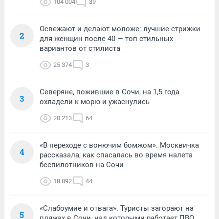
104 004
39
Освежают и делают моложе: лучшие стрижки
2
для женщин после 40 — топ стильных
вариантов от стилиста
25 374
3
Северяне, пожившие в Сочи, на 1,5 года
3
охладели к морю и ужаснулись
20 213
64
«В переходе с вонючим бомжом». Москвичка
4
рассказала, как спасалась во время налета
беспилотников на Сочи
18 892
44
«Слабоумие и отвага». Туристы загорают на
5
пляжах в Сочи, над которыми работает ПВО