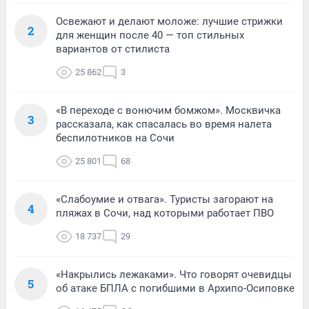
Освежают и делают моложе: лучшие стрижки
2
для женщин после 40 — топ стильных
вариантов от стилиста
25 862
3
«В переходе с вонючим бомжом». Москвичка
3
рассказала, как спасалась во время налета
беспилотников на Сочи
25 801
68
«Слабоумие и отвага». Туристы загорают на
4
пляжах в Сочи, над которыми работает ПВО
18 737
29
«Накрылись лежаками». Что говорят очевидцы
5
об атаке БПЛА с погибшими в Архипо-Осиповке