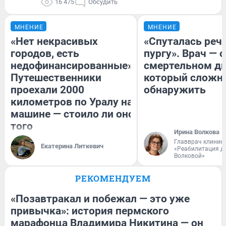
16 475
Обсудить
МНЕНИЕ
МНЕНИЕ
«Нет некрасивых
«Спуталась речь
городов, есть
пургу». Врач — о
недофинансированные».
смертельном ди
Путешественники
который сложн
проехали 2000
обнаружить
километров по Уралу на
машине — стоило ли оно
того
Ирина Волкова
Главврач клиник
Екатерина Литкевич
«Реабилитация д
Волковой»
РЕКОМЕНДУЕМ
«Позавтракал и побежал — это уже
привычка»: история пермского
марафонца Владимира Никитина — он