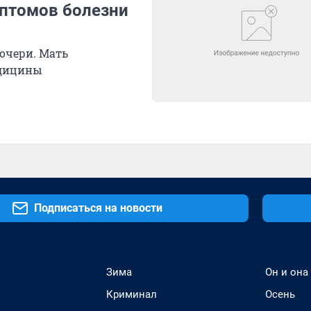
мптомов болезни
дочери. Мать
едицины
Подписаться на новости
Зима
Он и она
Криминал
Осень