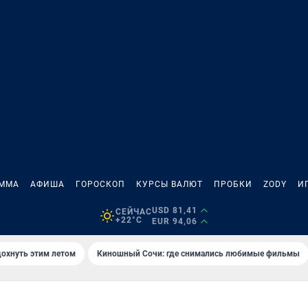
АММА
АФИША
ГОРОСКОП
КУРСЫ ВАЛЮТ
ПРОБКИ
ZODY
И
USD 81,41
СЕЙЧАС
+22°C
EUR 94,06
дохнуть этим летом
Киношный Сочи: где снимались любимые фильмы