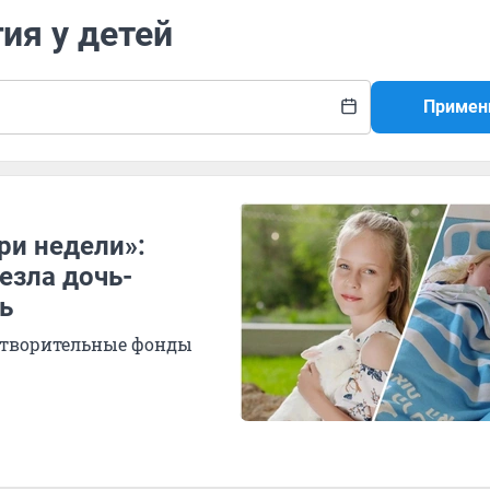
ия у детей
Примен
ри недели»:
езла дочь-
ь
готворительные фонды