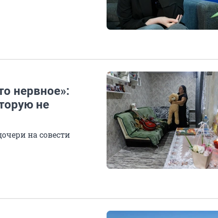
то нервное»:
торую не
дочери на совести