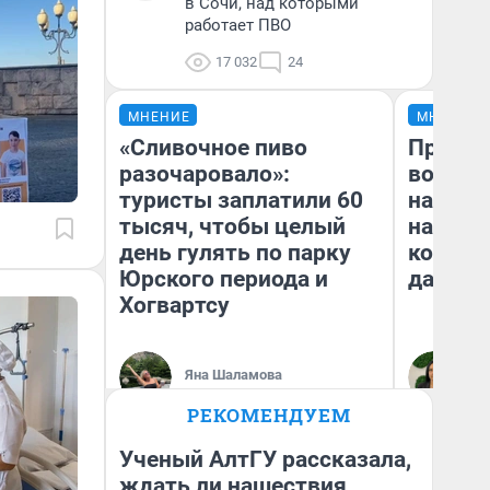
в Сочи, над которыми
работает ПВО
17 032
24
МНЕНИЕ
МНЕНИЕ
«Сливочное пиво
Продаш
разочаровало»:
возьмут
туристы заплатили 60
нам го
тысяч, чтобы целый
налого
день гулять по парку
коснет
Юрского периода и
даже р
Хогвартсу
Яна Шаламова
Ан
РЕКОМЕНДУЕМ
Ученый АлтГУ рассказала,
ждать ли нашествия