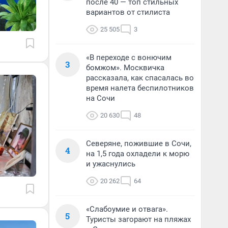
после 40 — топ стильных
вариантов от стилиста
25 505
3
«В переходе с вонючим
3
бомжом». Москвичка
рассказала, как спасалась во
время налета беспилотников
на Сочи
20 630
48
Северяне, пожившие в Сочи,
4
на 1,5 года охладели к морю
и ужаснулись
20 262
64
«Слабоумие и отвага».
5
Туристы загорают на пляжах