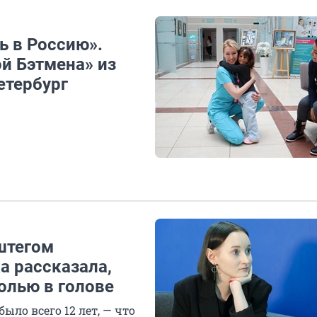
ь в Россию».
й Бэтмена» из
етербург
штегом
а рассказала,
олью в голове
ыло всего 12 лет, — что