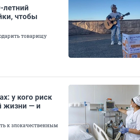
0-летний
йки, чтобы
одарить товарищу
х: у кого риск
й жизни — и
сть к злокачественным