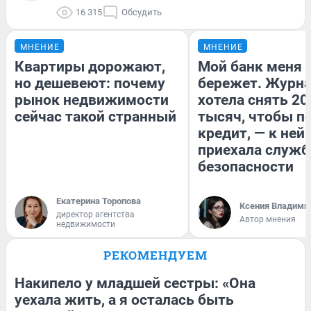
16 315
Обсудить
МНЕНИЕ
МНЕНИЕ
Квартиры дорожают,
Мой банк меня
но дешевеют: почему
бережет. Журн
рынок недвижимости
хотела снять 20
сейчас такой странный
тысяч, чтобы п
кредит, — к ней
приехала служб
безопасности
Екатерина Торопова
Ксения Владими
директор агентства
Автор мнения
недвижимости
РЕКОМЕНДУЕМ
Накипело у младшей сестры: «Она
уехала жить, а я осталась быть