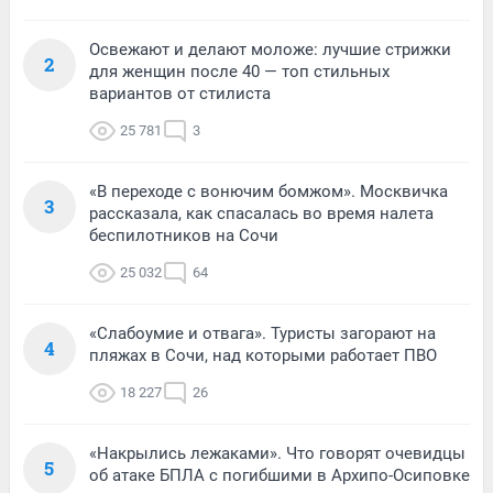
Освежают и делают моложе: лучшие стрижки
2
для женщин после 40 — топ стильных
вариантов от стилиста
25 781
3
«В переходе с вонючим бомжом». Москвичка
3
рассказала, как спасалась во время налета
беспилотников на Сочи
25 032
64
«Слабоумие и отвага». Туристы загорают на
4
пляжах в Сочи, над которыми работает ПВО
18 227
26
«Накрылись лежаками». Что говорят очевидцы
5
об атаке БПЛА с погибшими в Архипо-Осиповке