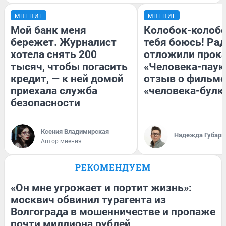
МНЕНИЕ
МНЕНИЕ
Мой банк меня
Колобок-колобо
бережет. Журналист
тебя боюсь! Рад
хотела снять 200
отложили прок
тысяч, чтобы погасить
«Человека-паук
кредит, — к ней домой
отзыв о фильме
приехала служба
«человека-булк
безопасности
Ксения Владимирская
Надежда Губарь
Автор мнения
РЕКОМЕНДУЕМ
«Он мне угрожает и портит жизнь»:
москвич обвинил турагента из
Волгограда в мошенничестве и пропаже
почти миллиона рублей