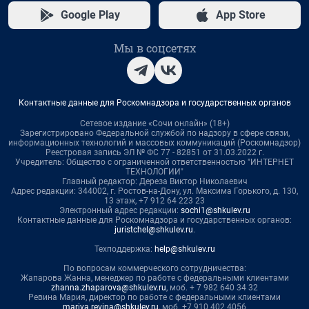
Google Play
App Store
Мы в соцсетях
Контактные данные для Роскомнадзора и государственных органов
Сетевое издание «Сочи онлайн» (18+)
Зарегистрировано Федеральной службой по надзору в сфере связи,
информационных технологий и массовых коммуникаций (Роскомнадзор)
Реестровая запись ЭЛ № ФС 77 - 82851 от 31.03.2022 г.
Учредитель: Общество с ограниченной ответственностью "ИНТЕРНЕТ
ТЕХНОЛОГИИ"
Главный редактор: Дереза Виктор Николаевич
Адрес редакции: 344002, г. Ростов-на-Дону, ул. Максима Горького, д. 130,
13 этаж, +7 912 64 223 23
Электронный адрес редакции:
sochi1@shkulev.ru
Контактные данные для Роскомнадзора и государственных органов:
juristchel@shkulev.ru
.
Техподдержка:
help@shkulev.ru
По вопросам коммерческого сотрудничества:
Жапарова Жанна, менеджер по работе с федеральными клиентами
zhanna.zhaparova@shkulev.ru
, моб. + 7 982 640 34 32
Ревина Мария, директор по работе с федеральными клиентами
mariya.revina@shkulev.ru
, моб. +7 910 402 4056