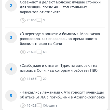
Освежают и делают моложе: лучшие стрижки
2
для женщин после 40 — топ стильных
вариантов от стилиста
25 840
3
«В переходе с вонючим бомжом». Москвичка
3
рассказала, как спасалась во время налета
беспилотников на Сочи
25 693
68
«Слабоумие и отвага». Туристы загорают на
4
пляжах в Сочи, над которыми работает ПВО
18 655
29
«Накрылись лежаками». Что говорят очевидцы
5
об атаке БПЛА с погибшими в Архипо-Осиповке
16 452
Обсудить