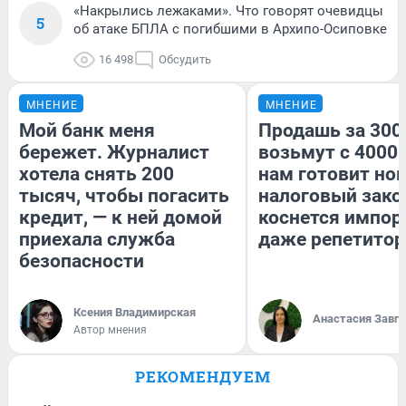
«Накрылись лежаками». Что говорят очевидцы
5
об атаке БПЛА с погибшими в Архипо-Осиповке
16 498
Обсудить
МНЕНИЕ
МНЕНИЕ
Мой банк меня
Продашь за 3000
бережет. Журналист
возьмут с 4000.
хотела снять 200
нам готовит но
тысяч, чтобы погасить
налоговый зако
кредит, — к ней домой
коснется импор
приехала служба
даже репетитор
безопасности
Ксения Владимирская
Анастасия Завг
Автор мнения
РЕКОМЕНДУЕМ