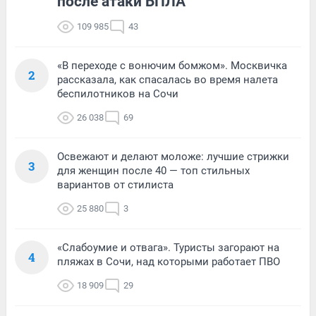
после атаки БПЛА
109 985
43
«В переходе с вонючим бомжом». Москвичка
2
рассказала, как спасалась во время налета
беспилотников на Сочи
26 038
69
Освежают и делают моложе: лучшие стрижки
3
для женщин после 40 — топ стильных
вариантов от стилиста
25 880
3
«Слабоумие и отвага». Туристы загорают на
4
пляжах в Сочи, над которыми работает ПВО
18 909
29