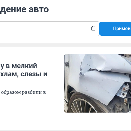
дение авто
Примен
у в мелкий
охлам, слезы и
 образом разбили в