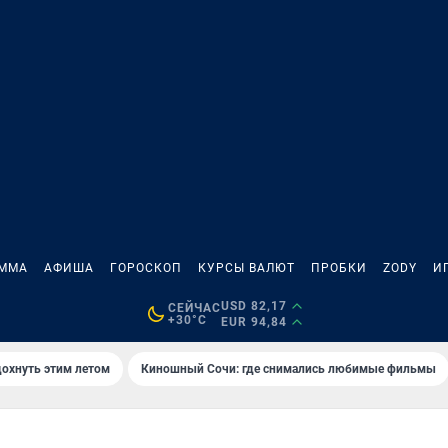
АММА
АФИША
ГОРОСКОП
КУРСЫ ВАЛЮТ
ПРОБКИ
ZODY
И
USD 82,17
СЕЙЧАС
+30°C
EUR 94,84
дохнуть этим летом
Киношный Сочи: где снимались любимые фильмы