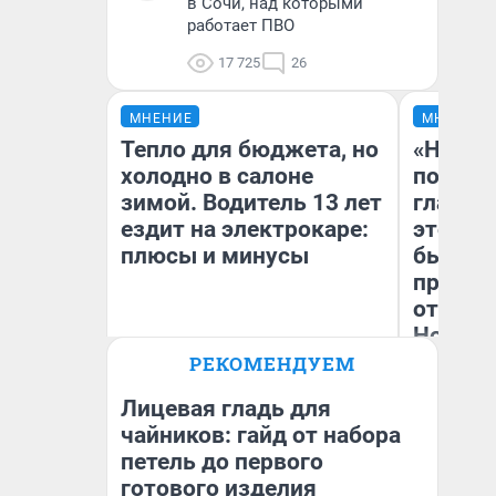
в Сочи, над которыми
работает ПВО
17 725
26
МНЕНИЕ
МНЕНИЕ
Тепло для бюджета, но
«Никог
холодно в салоне
победи
зимой. Водитель 13 лет
главны
ездит на электрокаре:
этого г
плюсы и минусы
бьет р
прокат
отзыв 
Нолана
РЕКОМЕНДУЕМ
Ст
Денис Дедюхин
Эк
Лицевая гладь для
чайников: гайд от набора
петель до первого
готового изделия