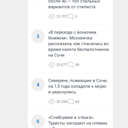
после 40 — топ стильных
вариантов от стилиста
25 707
3
«В переходе с вонючим
3
бомжом». Москвичка
рассказала, как спасалась во
время налета беспилотников
на Сочи
23 677
58
Северяне, пожившие в Сочи,
4
на 1,5 года охладели к морю
и ужаснулись
20 356
64
«Слабоумие и отвага».
5
Туристы загорают на пляжах