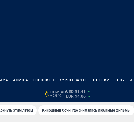
АММА
АФИША
ГОРОСКОП
КУРСЫ ВАЛЮТ
ПРОБКИ
ZODY
И
USD 81,41
СЕЙЧАС
+29°C
EUR 94,06
дохнуть этим летом
Киношный Сочи: где снимались любимые фильмы