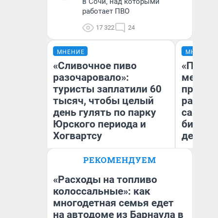
в Сочи, над которыми
работает ПВО
17 322
24
МНЕНИЕ
МНЕНИЕ
«Сливочное пиво
«Покуп
разочаровало»:
мешке»
туристы заплатили 60
предпр
тысяч, чтобы целый
рассказ
день гулять по парку
самом 
Юрского периода и
бизнес
Хогвартсу
дешевы
РЕКОМЕНДУЕМ
На
Яна Шаламова
От
де
«Расходы на топливо
колоссальные»: как
многодетная семья едет
на автодоме из Барнаула в