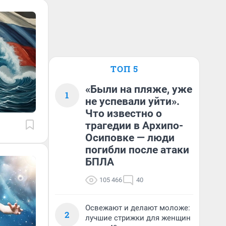
ТОП 5
«Были на пляже, уже
1
не успевали уйти».
Что известно о
трагедии в Архипо-
Осиповке — люди
погибли после атаки
БПЛА
105 466
40
Освежают и делают моложе:
2
лучшие стрижки для женщин