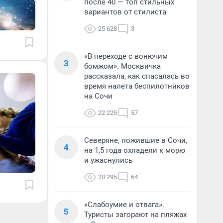
после 40 — топ стильных
вариантов от стилиста
25 628
3
«В переходе с вонючим
3
бомжом». Москвичка
рассказала, как спасалась во
время налета беспилотников
на Сочи
22 225
57
Северяне, пожившие в Сочи,
4
на 1,5 года охладели к морю
и ужаснулись
20 295
64
«Слабоумие и отвага».
5
Туристы загорают на пляжах