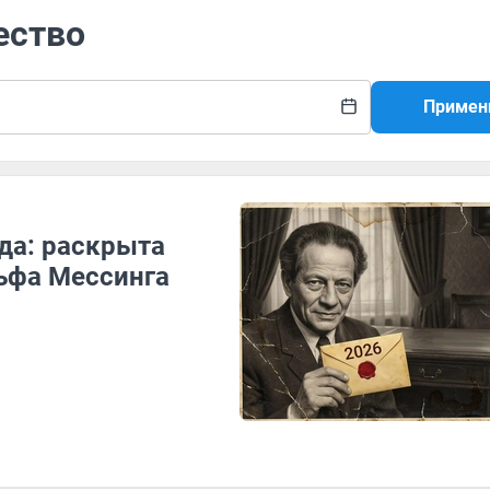
ество
Примен
ода: раскрыта
льфа Мессинга