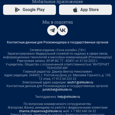
Мобильное приложение
Google Play
App Store
Мы в соцсетях
Контактные данные для Роскомнадзора и государственных органов
Сетевое издание «Сочи онлайн» (18+)
Зарегистрировано Федеральной службой по надзору в сфере связи,
информационных технологий и массовых коммуникаций (Роскомнадзор)
Реестровая запись ЭЛ № ФС 77 - 82851 от 31.03.2022 г.
Учредитель: Общество с ограниченной ответственностью "ИНТЕРНЕТ
ТЕХНОЛОГИИ"
Главный редактор: Дереза Виктор Николаевич
Адрес редакции: 344002, г. Ростов-на-Дону, ул. Максима Горького, д. 130,
13 этаж, +7 912 64 223 23
Электронный адрес редакции:
sochi1@shkulev.ru
Контактные данные для Роскомнадзора и государственных органов:
juristchel@shkulev.ru
.
Техподдержка:
help@shkulev.ru
По вопросам коммерческого сотрудничества:
Жапарова Жанна, менеджер по работе с федеральными клиентами
zhanna.zhaparova@shkulev.ru
, моб. + 7 982 640 34 32
Ревина Мария, директор по работе с федеральными клиентами