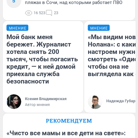
5
пляжах в Сочи, над которыми работает ПВО
16 523
23
МНЕНИЕ
МНЕНИЕ
Мой банк меня
«Мы видим нов
бережет. Журналист
Нолана»: с каки
хотела снять 200
настроем нужн
тысяч, чтобы погасить
смотреть «Одис
кредит, — к ней домой
чтобы она не
приехала служба
выглядела как 
безопасности
Ксения Владимирская
Надежда Губарь
Автор мнения
РЕКОМЕНДУЕМ
«Чисто все мамы и все дети на свете»: