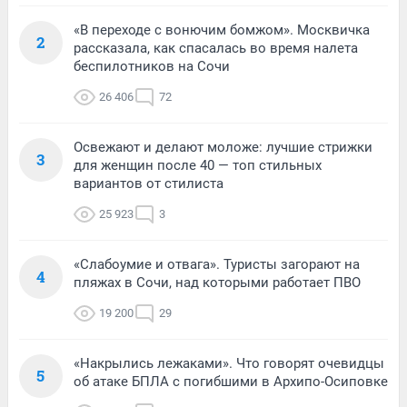
«В переходе с вонючим бомжом». Москвичка
2
рассказала, как спасалась во время налета
беспилотников на Сочи
26 406
72
Освежают и делают моложе: лучшие стрижки
3
для женщин после 40 — топ стильных
вариантов от стилиста
25 923
3
«Слабоумие и отвага». Туристы загорают на
4
пляжах в Сочи, над которыми работает ПВО
19 200
29
«Накрылись лежаками». Что говорят очевидцы
5
об атаке БПЛА с погибшими в Архипо-Осиповке