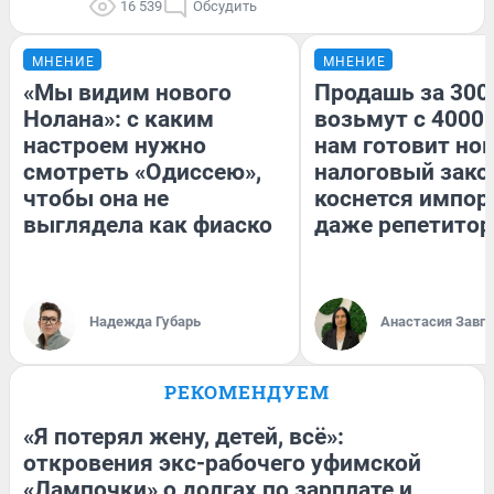
16 539
Обсудить
МНЕНИЕ
МНЕНИЕ
«Мы видим нового
Продашь за 3000
Нолана»: с каким
возьмут с 4000.
настроем нужно
нам готовит но
смотреть «Одиссею»,
налоговый зако
чтобы она не
коснется импор
выглядела как фиаско
даже репетитор
Надежда Губарь
Анастасия Завг
РЕКОМЕНДУЕМ
«Я потерял жену, детей, всё»:
откровения экс-рабочего уфимской
«Лампочки» о долгах по зарплате и