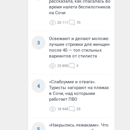
рассказала, как спасалась во
время налета беспилотников
на Сочи
26 111
70
Освежают и делают моложе:
3
лучшие стрижки для женщин
после 40 — топ стильных
вариантов от стилиста
25 890
3
«Слабоумие и отвага».
4
Туристы загорают на пляжах
в Сочи, над которыми
работает ПВО
18 949
29
«Накрылись лежаками». Что
5