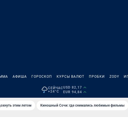
АММА
АФИША
ГОРОСКОП
КУРСЫ ВАЛЮТ
ПРОБКИ
ZODY
И
USD 82,17
СЕЙЧАС
+24°C
EUR 94,84
дохнуть этим летом
Киношный Сочи: где снимались любимые фильмы