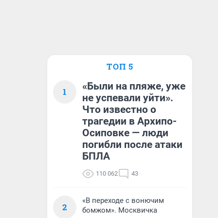
ТОП 5
«Были на пляже, уже
1
не успевали уйти».
Что известно о
трагедии в Архипо-
Осиповке — люди
погибли после атаки
БПЛА
110 062
43
«В переходе с вонючим
2
бомжом». Москвичка