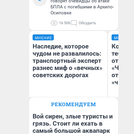
говорят очевидцы об атаке
БПЛА с погибшими в Архипо-
Осиповке
16 506
Обсудить
МНЕНИЕ
МНЕНИЕ
Наследие, которое
Колобо
чудом не развалилось:
тебя бо
транспортный эксперт
отложи
разнес миф о «вечных»
«Челов
советских дорогах
отзыв 
«челов
Олег Арефьев
РЕКОМЕНДУЕМ
Блогер, предприниматель,
На
владелец в транспортном
бизнесе
Вой сирен, злые туристы и
грязь. Стоит ли ехать в
самый большой аквапарк