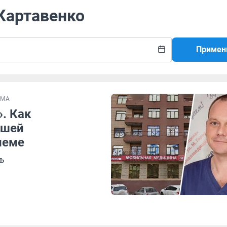
 Картавенко
Примен
ЕМА
». Как
йшей
иеме
ь