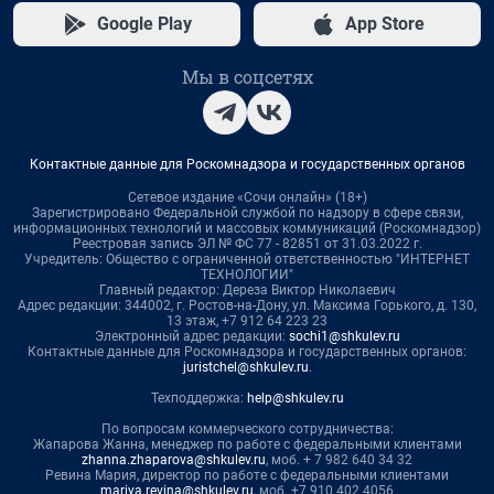
Google Play
App Store
Мы в соцсетях
Контактные данные для Роскомнадзора и государственных органов
Сетевое издание «Сочи онлайн» (18+)
Зарегистрировано Федеральной службой по надзору в сфере связи,
информационных технологий и массовых коммуникаций (Роскомнадзор)
Реестровая запись ЭЛ № ФС 77 - 82851 от 31.03.2022 г.
Учредитель: Общество с ограниченной ответственностью "ИНТЕРНЕТ
ТЕХНОЛОГИИ"
Главный редактор: Дереза Виктор Николаевич
Адрес редакции: 344002, г. Ростов-на-Дону, ул. Максима Горького, д. 130,
13 этаж, +7 912 64 223 23
Электронный адрес редакции:
sochi1@shkulev.ru
Контактные данные для Роскомнадзора и государственных органов:
juristchel@shkulev.ru
.
Техподдержка:
help@shkulev.ru
По вопросам коммерческого сотрудничества:
Жапарова Жанна, менеджер по работе с федеральными клиентами
zhanna.zhaparova@shkulev.ru
, моб. + 7 982 640 34 32
Ревина Мария, директор по работе с федеральными клиентами
mariya.revina@shkulev.ru
, моб. +7 910 402 4056