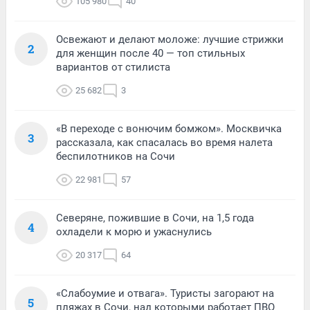
105 980
40
Освежают и делают моложе: лучшие стрижки
2
для женщин после 40 — топ стильных
вариантов от стилиста
25 682
3
«В переходе с вонючим бомжом». Москвичка
3
рассказала, как спасалась во время налета
беспилотников на Сочи
22 981
57
Северяне, пожившие в Сочи, на 1,5 года
4
охладели к морю и ужаснулись
20 317
64
«Слабоумие и отвага». Туристы загорают на
5
пляжах в Сочи, над которыми работает ПВО