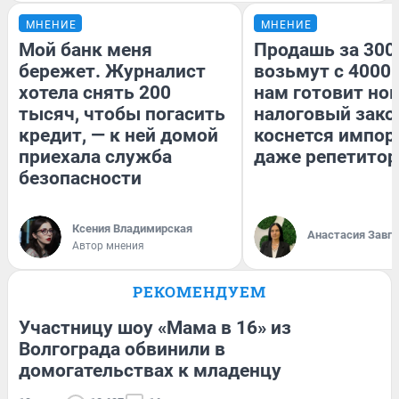
МНЕНИЕ
МНЕНИЕ
Мой банк меня
Продашь за 3000
бережет. Журналист
возьмут с 4000.
хотела снять 200
нам готовит но
тысяч, чтобы погасить
налоговый зако
кредит, — к ней домой
коснется импор
приехала служба
даже репетитор
безопасности
Ксения Владимирская
Анастасия Завг
Автор мнения
РЕКОМЕНДУЕМ
Участницу шоу «Мама в 16» из
Волгограда обвинили в
домогательствах к младенцу