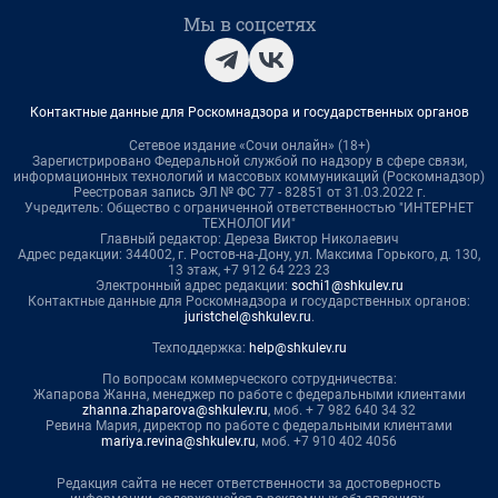
Мы в соцсетях
Контактные данные для Роскомнадзора и государственных органов
Сетевое издание «Сочи онлайн» (18+)
Зарегистрировано Федеральной службой по надзору в сфере связи,
информационных технологий и массовых коммуникаций (Роскомнадзор)
Реестровая запись ЭЛ № ФС 77 - 82851 от 31.03.2022 г.
Учредитель: Общество с ограниченной ответственностью "ИНТЕРНЕТ
ТЕХНОЛОГИИ"
Главный редактор: Дереза Виктор Николаевич
Адрес редакции: 344002, г. Ростов-на-Дону, ул. Максима Горького, д. 130,
13 этаж, +7 912 64 223 23
Электронный адрес редакции:
sochi1@shkulev.ru
Контактные данные для Роскомнадзора и государственных органов:
juristchel@shkulev.ru
.
Техподдержка:
help@shkulev.ru
По вопросам коммерческого сотрудничества:
Жапарова Жанна, менеджер по работе с федеральными клиентами
zhanna.zhaparova@shkulev.ru
, моб. + 7 982 640 34 32
Ревина Мария, директор по работе с федеральными клиентами
mariya.revina@shkulev.ru
, моб. +7 910 402 4056
Редакция сайта не несет ответственности за достоверность