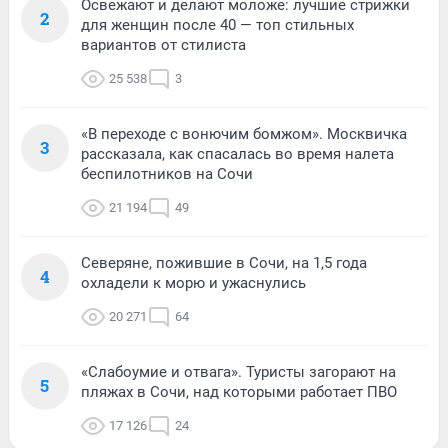
Освежают и делают моложе: лучшие стрижки
2
для женщин после 40 — топ стильных
вариантов от стилиста
25 538
3
«В переходе с вонючим бомжом». Москвичка
3
рассказала, как спасалась во время налета
беспилотников на Сочи
21 194
49
Северяне, пожившие в Сочи, на 1,5 года
4
охладели к морю и ужаснулись
20 271
64
«Слабоумие и отвага». Туристы загорают на
5
пляжах в Сочи, над которыми работает ПВО
17 126
24