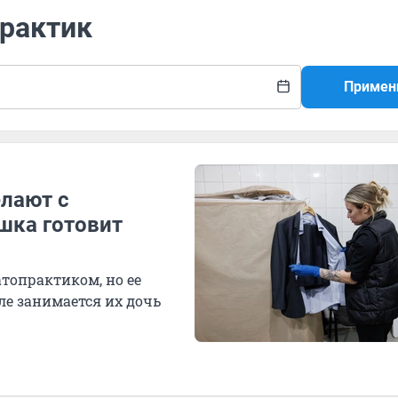
практик
Примен
елают с
шка готовит
топрактиком, но ее
еле занимается их дочь