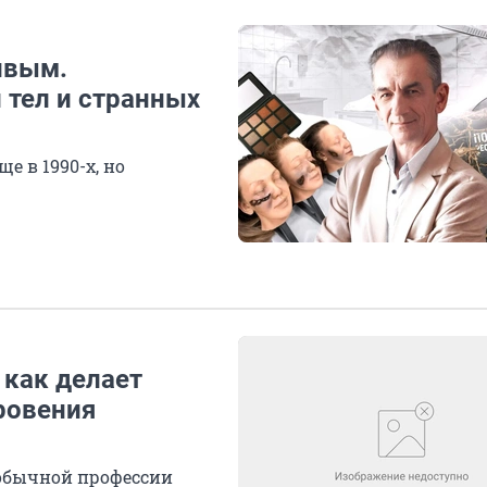
ивым.
 тел и странных
е в 1990-х, но
 как делает
ровения
еобычной профессии