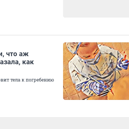
и, что аж
азала, как
овит тела к погребению