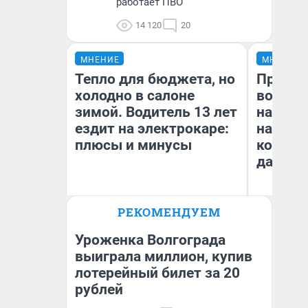
работает ПВО
14 120
20
МНЕНИЕ
МНЕНИЕ
Тепло для бюджета, но
Продаш
холодно в салоне
возьмут
зимой. Водитель 13 лет
нам го
ездит на электрокаре:
налого
плюсы и минусы
коснет
даже р
РЕКОМЕНДУЕМ
Денис Дедюхин
Ан
Уроженка Волгограда
выиграла миллион, купив
лотерейный билет за 20
рублей