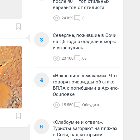
после 40 — топ стильных
вариантов от стилиста
24 829
3
Северяне, пожившие в Сочи,
3
на 1,5 года охладели к морю
и ужаснулись
20 100
63
«Накрылись лежаками». Что
4
говорят очевидцы об атаке
БПЛА с погибшими в Архипо-
Осиповке
15 550
Обсудить
«Слабоумие и отвага».
5
Туристы загорают на пляжах
в Сочи, над которыми