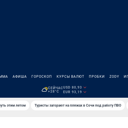
АММА
АФИША
ГОРОСКОП
КУРСЫ ВАЛЮТ
ПРОБКИ
ZODY
И
USD 80,93
СЕЙЧАС
+28°C
EUR 93,19
нуть этим летом
Туристы загорают на пляжах в Сочи под работу ПВО