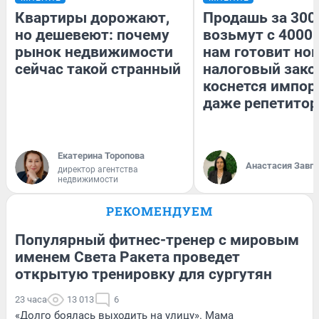
Квартиры дорожают,
Продашь за 3000
но дешевеют: почему
возьмут с 4000.
рынок недвижимости
нам готовит но
сейчас такой странный
налоговый зако
коснется импор
даже репетитор
Екатерина Торопова
Анастасия Завг
директор агентства
недвижимости
РЕКОМЕНДУЕМ
Популярный фитнес-тренер с мировым
именем Света Ракета проведет
открытую тренировку для сургутян
23 часа
13 013
6
«Долго боялась выходить на улицу». Мама