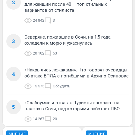
2
для женщин после 40 — топ стильных
вариантов от стилиста
24 842
3
Северяне, пожившие в Сочи, на 1,5 года
3
охладели к морю и ужаснулись
20 102
63
«Накрылись лежаками». Что говорят очевидцы
4
об атаке БПЛА с погибшими в Архипо-Осиповке
15 575
Обсудить
«Слабоумие и отвага». Туристы загорают на
5
пляжах в Сочи, над которыми работает ПВО
14 267
20
МНЕНИЕ
МНЕНИЕ