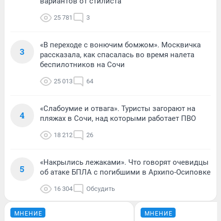
вариантов от стилиста
25 781
3
«В переходе с вонючим бомжом». Москвичка
3
рассказала, как спасалась во время налета
беспилотников на Сочи
25 013
64
«Слабоумие и отвага». Туристы загорают на
4
пляжах в Сочи, над которыми работает ПВО
18 212
26
«Накрылись лежаками». Что говорят очевидцы
5
об атаке БПЛА с погибшими в Архипо-Осиповке
16 304
Обсудить
МНЕНИЕ
МНЕНИЕ