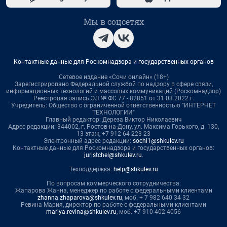
Мы в соцсетях
Контактные данные для Роскомнадзора и государственных органов
Сетевое издание «Сочи онлайн» (18+)
Зарегистрировано Федеральной службой по надзору в сфере связи,
информационных технологий и массовых коммуникаций (Роскомнадзор)
Реестровая запись ЭЛ № ФС 77 - 82851 от 31.03.2022 г.
Учредитель: Общество с ограниченной ответственностью "ИНТЕРНЕТ
ТЕХНОЛОГИИ"
Главный редактор: Дереза Виктор Николаевич
Адрес редакции: 344002, г. Ростов-на-Дону, ул. Максима Горького, д. 130,
13 этаж, +7 912 64 223 23
Электронный адрес редакции:
sochi1@shkulev.ru
Контактные данные для Роскомнадзора и государственных органов:
juristchel@shkulev.ru
.
Техподдержка:
help@shkulev.ru
По вопросам коммерческого сотрудничества:
Жапарова Жанна, менеджер по работе с федеральными клиентами
zhanna.zhaparova@shkulev.ru
, моб. + 7 982 640 34 32
Ревина Мария, директор по работе с федеральными клиентами
mariya.revina@shkulev.ru
, моб. +7 910 402 4056