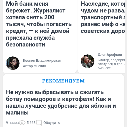
Мой банк меня
Наследие, кото
бережет. Журналист
чудом не разва
хотела снять 200
транспортный э
тысяч, чтобы погасить
разнес миф о «
кредит, — к ней домой
советских доро
приехала служба
безопасности
Олег Арефьев
Блогер, предприн
Ксения Владимирская
владелец в тран
Автор мнения
бизнесе
РЕКОМЕНДУЕМ
Не нужно выбрасывать и сжигать
ботву помидоров и картофеля! Как я
нашла лучшее удобрение для яблони и
малины
9 часов
5 668
Обсудить