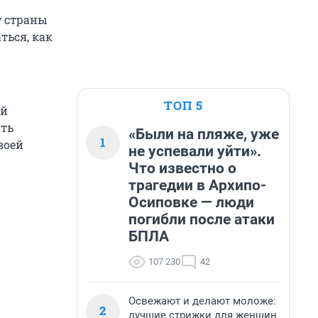
у страны
ться, как
ТОП 5
ой
ить
«Были на пляже, уже
1
воей
не успевали уйти».
Что известно о
трагедии в Архипо-
Осиповке — люди
погибли после атаки
БПЛА
107 230
42
Освежают и делают моложе:
2
лучшие стрижки для женщин