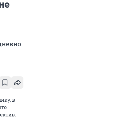
не
едневно
ику, в
это
ектив.