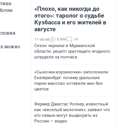
нтина
«Плохо, как никогда до
абочее
этого»: таролог о судьбе
Кузбасса и его жителей в
августе
словия.
11 часов
8 899
14
Сезон черники в Мурманской
ах можно
области: рецепт хрустящего ягодного
штруделя за полчаса
«Сыночки-корзиночки» заполонили
Екатеринбург: почему уральские
парни массово оставили жен без
цветов
Фермер Джастас Уолкер, известный
как «веселый молочник», заявил что
его семью могут выдворить из
России — видео