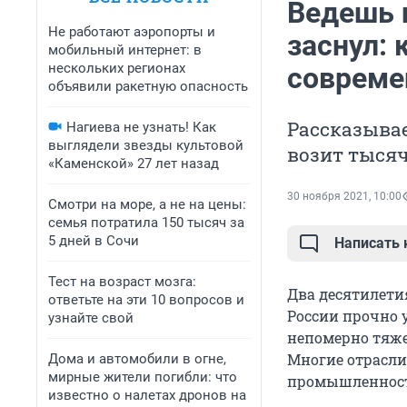
Ведешь п
Не работают аэропорты и
заснул:
мобильный интернет: в
нескольких регионах
совреме
объявили ракетную опасность
Рассказывае
Нагиева не узнать! Как
выглядели звезды культовой
возит тыся
«Каменской» 27 лет назад
30 ноября 2021, 10:00
Смотри на море, а не на цены:
семья потратила 150 тысяч за
5 дней в Сочи
Написать
Тест на возраст мозга:
Два десятилети
ответьте на эти 10 вопросов и
России прочно у
узнайте свой
непомерно тяже
Многие отрасли
Дома и автомобили в огне,
мирные жители погибли: что
промышленность
известно о налетах дронов на