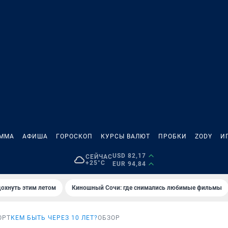
АММА
АФИША
ГОРОСКОП
КУРСЫ ВАЛЮТ
ПРОБКИ
ZODY
И
USD 82,17
СЕЙЧАС
+25°C
EUR 94,84
дохнуть этим летом
Киношный Сочи: где снимались любимые фильмы
ОРТ
КЕМ БЫТЬ ЧЕРЕЗ 10 ЛЕТ?
ОБЗОР