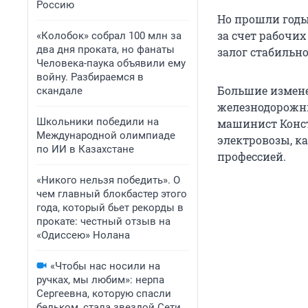
Россию
Но прошли годы
за счет рабочих
«Колобок» собрал 100 млн за
два дня проката, но фанаты
залог стабильн
Человека-паука объявили ему
войну. Разбираемся в
Большие измене
скандале
железнодорожны
Школьники победили на
машинист Конст
Международной олимпиаде
электровозы, ка
по ИИ в Казахстане
профессией.
«Никого нельзя победить». О
чем главный блокбастер этого
года, который бьет рекорды в
прокате: честный отзыв на
«Одиссею» Нолана
«Чтобы нас носили на
ручках, мы любим»: нерпа
Сергеевна, которую спасли
бельком, стала звездой Сети.