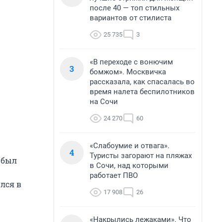
после 40 — топ стильных
вариантов от стилиста
25 735
3
«В переходе с вонючим
3
бомжом». Москвичка
рассказала, как спасалась во
время налета беспилотников
на Сочи
24 270
60
«Слабоумие и отвага».
4
Туристы загорают на пляжах
 был
в Сочи, над которыми
работает ПВО
лся в
17 908
26
«Накрылись лежаками». Что