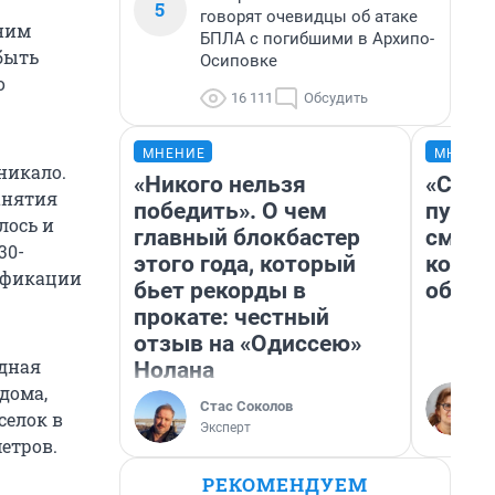
5
говорят очевидцы об атаке
 ним
БПЛА с погибшими в Архипо-
быть
Осиповке
о
16 111
Обсудить
МНЕНИЕ
МНЕНИ
никало.
«Никого нельзя
«Спут
анятия
победить». О чем
пургу»
лось и
главный блокбастер
смерт
30-
этого года, который
котор
ификации
бьет рекорды в
обнар
прокате: честный
отзыв на «Одиссею»
одная
Нолана
дома,
Стас Соколов
селок в
Эксперт
етров.
РЕКОМЕНДУЕМ