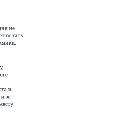
дня не
ет возить
номики.
у,
оге
ста и
и за
месту