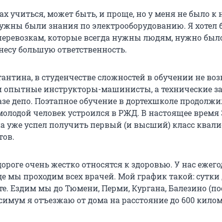
ах учиться, может быть, и проще, но у меня не было к
нужны были знания по электрооборудованию. Я хотел 
еревозкам, которые всегда нужны людям, нужно был
 несу большую ответственность.
антина, в студенчестве сложностей в обучении не воз
и опытные инструкторы-машинисты, а технические з
азе депо. Поэтапное обучение в дортехшколе продолжи
 молодой человек устроился в РЖД. В настоящее время 
 уже успел получить первый (и высший) класс квал
тов.
ороге очень жестко относятся к здоровью. У нас ежег
е мы проходим всех врачей. Мой график такой: сутки 
те. Ездим мы до Тюмени, Перми, Кургана, Балезино (по
симум я отъезжаю от дома на расстояние до 600 килом