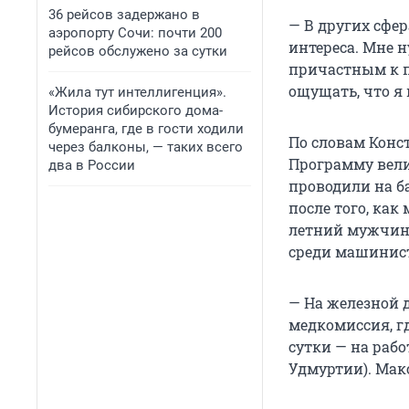
36 рейсов задержано в
— В других сфер
аэропорту Сочи: почти 200
интереса. Мне 
рейсов обслужено за сутки
причастным к п
ощущать, что я
«Жила тут интеллигенция».
История сибирского дома-
бумеранга, где в гости ходили
По словам Конст
через балконы, — таких всего
Программу вел
два в России
проводили на б
после того, как
летний мужчина
среди машинис
— На железной д
медкомиссия, гд
сутки — на рабо
Удмуртии). Мак