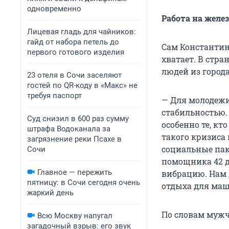
одновременно
Работа на желе
Лицевая гладь для чайников:
гайд от набора петель до
Сам Константин 
первого готового изделия
хватает. В стра
людей из города
23 отеля в Сочи заселяют
гостей по QR-коду в «Макс» не
требуя паспорт
— Для молодежи 
стабильностью. 
Суд снизил в 600 раз сумму
особенно те, кт
штрафа Водоканала за
такого кризиса 
загрязнение реки Псахе в
социальные пак
Сочи
помощника 42 дн
Главное — пережить
вибрацию. Нам 
пятницу: в Сочи сегодня очень
отдыха для маши
жаркий день
По словам мужч
Всю Москву напугал
загадочный взрыв: его звук