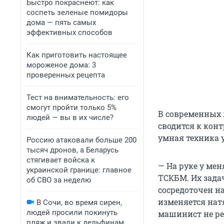
Быстро покраснеют: как
соспеть зеленые помидоры
дома — пять самых
эффективных способов
Как приготовить настоящее
мороженое дома: 3
проверенных рецепта
Тест на внимательность: его
смогут пройти только 5%
В современных 
людей — вы в их числе?
сводится к конт
умная техника 
Россию атаковали больше 200
тысяч дронов, а Беларусь
стягивает войска к
— На руке у ме
украинской границе: главное
ТСКБМ. Их задач
об СВО за неделю
сосредоточен н
изменяется нат
В Сочи, во время сирен,
людей просили покинуть
машинист не реа
пляж и звали к дельфинам