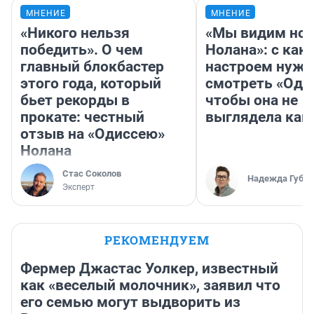
МНЕНИЕ
МНЕНИЕ
«Никого нельзя
«Мы видим нов
победить». О чем
Нолана»: с как
главный блокбастер
настроем нужн
этого года, который
смотреть «Оди
бьет рекорды в
чтобы она не
прокате: честный
выглядела как
отзыв на «Одиссею»
Нолана
Стас Соколов
Надежда Губар
Эксперт
РЕКОМЕНДУЕМ
Фермер Джастас Уолкер, известный
как «веселый молочник», заявил что
его семью могут выдворить из