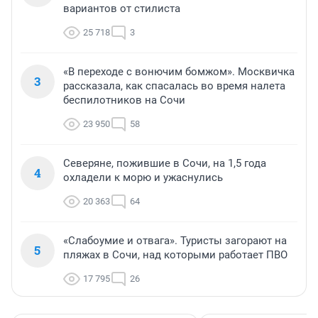
вариантов от стилиста
25 718
3
«В переходе с вонючим бомжом». Москвичка
3
рассказала, как спасалась во время налета
беспилотников на Сочи
23 950
58
Северяне, пожившие в Сочи, на 1,5 года
4
охладели к морю и ужаснулись
20 363
64
«Слабоумие и отвага». Туристы загорают на
5
пляжах в Сочи, над которыми работает ПВО
17 795
26