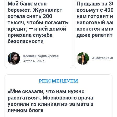
Мой банк меня
Продашь за 300
бережет. Журналист
возьмут с 4000
хотела снять 200
нам готовит н
тысяч, чтобы погасить
налоговый зако
кредит, — к ней домой
коснется импор
приехала служба
даже репетито
безопасности
Ксения Владимирская
Анастасия Зав
Автор мнения
РЕКОМЕНДУЕМ
«Мне сказали, что нам нужно
расстаться». Московского врача
уволили из клиники из-за мата в
личном блоге