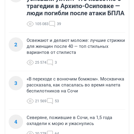
трагедии в Архипо-Осиповке —
люди погибли после атаки БПЛА
105 083
39
Освежают и делают моложе: лучшие стрижки
2
для женщин после 40 — топ стильных
вариантов от стилиста
25 574
3
«В переходе с вонючим бомжом». Москвичка
3
рассказала, как спасалась во время налета
беспилотников на Сочи
21 569
53
Северяне, пожившие в Сочи, на 1,5 года
4
охладели к морю и ужаснулись
20 278
64