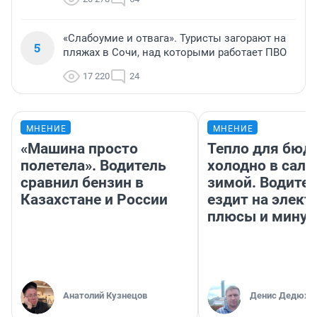
«Слабоумие и отвага». Туристы загорают на
5
пляжах в Сочи, над которыми работает ПВО
17 220
24
МНЕНИЕ
МНЕНИЕ
«Машина просто
Тепло для бюд
полетела». Водитель
холодно в сало
сравнил бензин в
зимой. Водител
Казахстане и России
ездит на элект
плюсы и мину
Анатолий Кузнецов
Денис Дедюхи