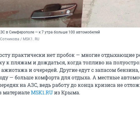
АЗС в Симферополе — к 7 утра больше 100 автомобилей
Сотникова / MSK1. RU
осту практически нет пробок — многие отдыхающие 
ку к пляжам и дождаться, когда топливо на полуостро
 ажиотажа и очередей. Другие едут с запасом бензина,
оду — больше комфорта для отдыха. А местные автом
очередях на АЗС, ведь работу до конца кризиса не отло
в материале
MSK1.RU
из Крыма.