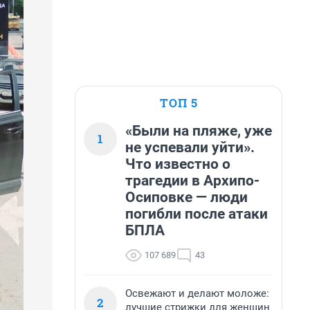
ТОП 5
«Были на пляже, уже
1
не успевали уйти».
Что известно о
трагедии в Архипо-
Осиповке — люди
погибли после атаки
БПЛА
107 689
43
Освежают и делают моложе:
2
лучшие стрижки для женщин