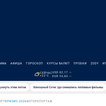
АММА
АФИША
ГОРОСКОП
КУРСЫ ВАЛЮТ
ПРОБКИ
ZODY
И
USD 82,17
СЕЙЧАС
+23°C
EUR 94,84
дохнуть этим летом
Киношный Сочи: где снимались любимые фильмы
ОРТ
КРИЗИС-2026
ФОТОРЕПОРТАЖ