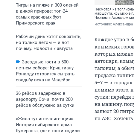
Тигры на пляже и 300 оленей
Несмотря на топливны
в дикой природе: топ-24
маршрута, крымские п
самых красивых бухт
Черном и Азовском мо
Приморского края
Источник: 
Александра 
Рабочий день хотят сократить,
Каждое утро в 
но только летом — и вот
крымских город
почему. Новости 7 августа
которых можно 
автопарк, комм
Звездные гости в 500-
талонам, а обы
летнем соборе: Криштиану
Роналду готовится сыграть
продажа топлив
свадьбу века на Мадейре
5–7 — в городах
помимо этого, 
36 рейсов задержано в
сутки: перейдя
аэропорту Сочи: почти 200
на машину, полу
рейсов обслужено за сутки
зальют 20 литро
на АЗС. Хочешь 
«Жила тут интеллигенция».
История сибирского дома-
бумеранга, где в гости ходили