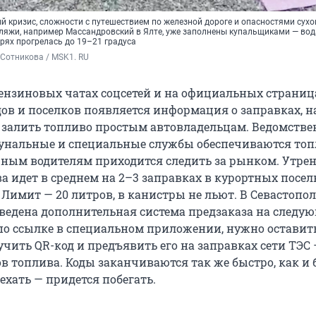
й кризис, сложности с путешествием по железной дороге и опасностями сухо
ляжи, например Массандровский в Ялте, уже заполнены купальщиками — вод
рях прогрелась до 19–21 градуса
Сотникова / MSK1. RU
бензиновых чатах соцсетей и на официальных страниц
ов и поселков появляется информация о заправках, н
залить топливо простым автовладельцам. Ведомств
унальные и специальные службы обеспечиваются то
чным водителям приходится следить за рынком. Утре
а идет в среднем на 2–3 заправках в курортных посел
. Лимит — 20 литров, в канистры не льют. В Севастопол
введена дополнительная система предзаказа на следу
 по ссылке в специальном приложении, нужно оставит
чить QR-код и предъявить его на заправках сети ТЭС 
в топлива. Коды заканчиваются так же быстро, как и
ехать — придется побегать.