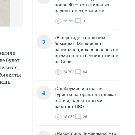
после 40 — топ стильных
вариантов от стилиста
25 762
3
«В переходе с вонючим
3
бомжом». Москвичка
рассказала, как спасалась во
решили
время налета беспилотников
ве будет
на Сочи
 считая,
24 703
64
обилисты
жишь.
«Слабоумие и отвага».
4
Туристы загорают на пляжах
в Сочи, над которыми
работает ПВО
18 052
26
«Накрылись лежаками». Что