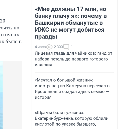
«Мне должны 17 млн, но
банку плачу я»: почему в
 20
Башкирии обманутые в
тоять, но
ИЖС не могут добиться
ин очень
правды
ак было в
4 часа
2 300
1
Лицевая гладь для чайников: гайд от
набора петель до первого готового
изделия
«Мечтал о большой жизни»:
иностранец из Камеруна переехал в
Ярославль и создал здесь семью —
история
«Шрамы болят ужасно».
Екатеринбурженка, которую облили
кислотой по указке бывшего,