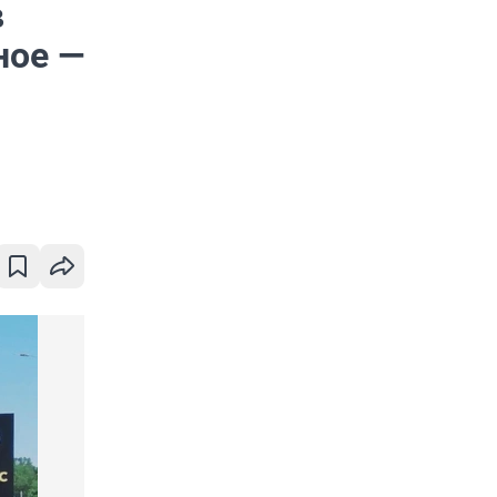
в
ное —