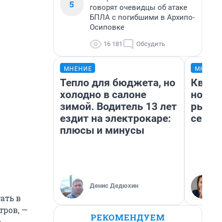
5
говорят очевидцы об атаке
БПЛА с погибшими в Архипо-
Осиповке
16 181
Обсудить
МНЕНИЕ
МНЕНИ
Тепло для бюджета, но
Кварт
холодно в салоне
но де
зимой. Водитель 13 лет
рынок
ездит на электрокаре:
сейча
плюсы и минусы
Денис Дедюхин
ать в
тров, —
РЕКОМЕНДУЕМ
з