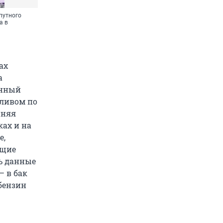
путного
а в
ах
а
енный
пливом по
нняя
ках и на
е,
ющие
ь данные
— в бак
 бензин