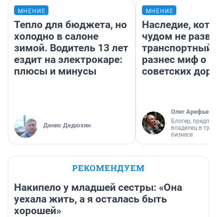
МНЕНИЕ
МНЕНИЕ
Тепло для бюджета, но
Наследие, кото
холодно в салоне
чудом не разва
зимой. Водитель 13 лет
транспортный 
ездит на электрокаре:
разнес миф о 
плюсы и минусы
советских доро
Олег Арефьев
Блогер, предпри
Денис Дедюхин
владелец в тра
бизнесе
РЕКОМЕНДУЕМ
Накипело у младшей сестры: «Она
уехала жить, а я осталась быть
хорошей»