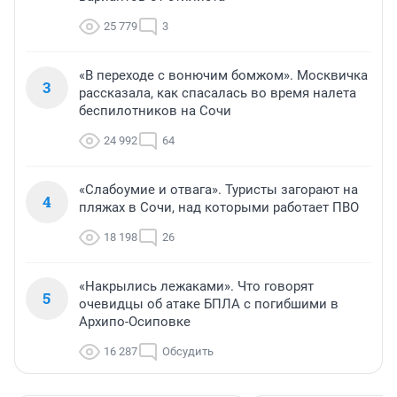
25 779
3
«В переходе с вонючим бомжом». Москвичка
3
рассказала, как спасалась во время налета
беспилотников на Сочи
24 992
64
«Слабоумие и отвага». Туристы загорают на
4
пляжах в Сочи, над которыми работает ПВО
18 198
26
«Накрылись лежаками». Что говорят
5
очевидцы об атаке БПЛА с погибшими в
Архипо-Осиповке
16 287
Обсудить