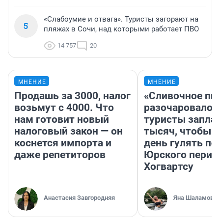
«Слабоумие и отвага». Туристы загорают на
5
пляжах в Сочи, над которыми работает ПВО
14 757
20
МНЕНИЕ
МНЕНИЕ
Продашь за 3000, налог
«Сливочное пи
возьмут с 4000. Что
разочаровало»
нам готовит новый
туристы запла
налоговый закон — он
тысяч, чтобы 
коснется импорта и
день гулять по
даже репетиторов
Юрского перио
Хогвартсу
Анастасия Завгородняя
Яна Шаламова