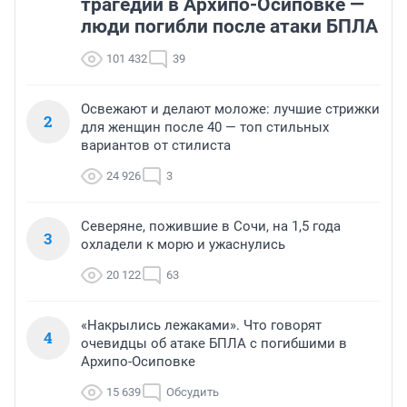
трагедии в Архипо-Осиповке —
люди погибли после атаки БПЛА
101 432
39
Освежают и делают моложе: лучшие стрижки
2
для женщин после 40 — топ стильных
вариантов от стилиста
24 926
3
Северяне, пожившие в Сочи, на 1,5 года
3
охладели к морю и ужаснулись
20 122
63
«Накрылись лежаками». Что говорят
4
очевидцы об атаке БПЛА с погибшими в
Архипо-Осиповке
15 639
Обсудить