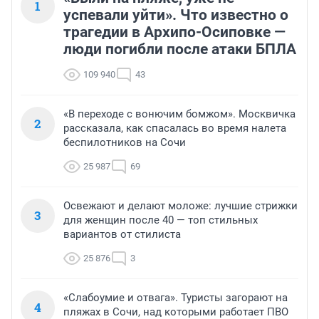
1
успевали уйти». Что известно о
трагедии в Архипо-Осиповке —
люди погибли после атаки БПЛА
109 940
43
«В переходе с вонючим бомжом». Москвичка
2
рассказала, как спасалась во время налета
беспилотников на Сочи
25 987
69
Освежают и делают моложе: лучшие стрижки
3
для женщин после 40 — топ стильных
вариантов от стилиста
25 876
3
«Слабоумие и отвага». Туристы загорают на
4
пляжах в Сочи, над которыми работает ПВО