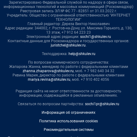
Зарегистрировано Федеральной службой по надзору в сфере связи,
информационных технологий и массовых коммуникаций (Роскомнадзор)
Реестровая запись ЭЛ № ФС 77 - 82851 от 31.03.2022 г.
Учредитель: Общество с ограниченной ответственностью "ИНТЕРНЕТ
ТЕХНОЛОГИИ"
Главный редактор: Дереза Виктор Николаевич
Адрес редакции: 344002, г. Ростов-на-Дону, ул. Максима Горького, д. 130,
13 этаж, +7 912 64 223 23
Электронный адрес редакции:
sochi1@shkulev.ru
Контактные данные для Роскомнадзора и государственных органов:
juristchel@shkulev.ru
.
Техподдержка:
help@shkulev.ru
По вопросам коммерческого сотрудничества:
Жапарова Жанна, менеджер по работе с федеральными клиентами
zhanna.zhaparova@shkulev.ru
, моб. + 7 982 640 34 32
Ревина Мария, директор по работе с федеральными клиентами
mariya.revina@shkulev.ru
, моб. +7 910 402 4056
Редакция сайта не несет ответственности за достоверность
информации, содержащейся в рекламных объявлениях.
Связаться по вопросам партнёрства:
sochi1pr@shkulev.ru
Информация об ограничениях
Политика использования cookies
Рекомендательные системы