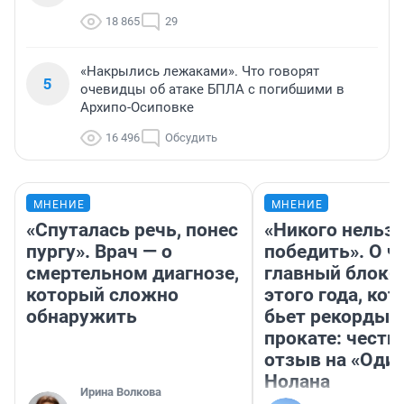
18 865
29
«Накрылись лежаками». Что говорят
5
очевидцы об атаке БПЛА с погибшими в
Архипо-Осиповке
16 496
Обсудить
МНЕНИЕ
МНЕНИЕ
«Спуталась речь, понес
«Никого нельз
пургу». Врач — о
победить». О ч
смертельном диагнозе,
главный блокб
который сложно
этого года, ко
обнаружить
бьет рекорды 
прокате: честн
отзыв на «Оди
Нолана
Ирина Волкова