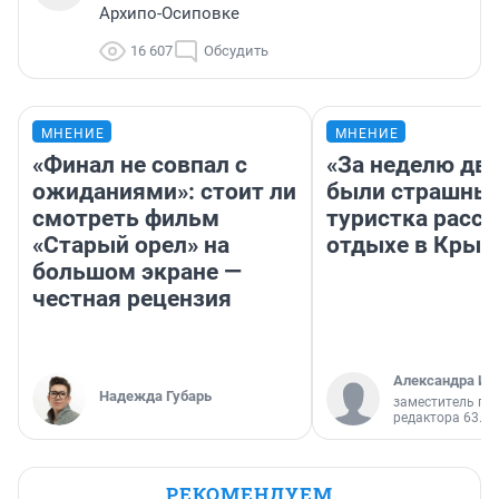
Архипо-Осиповке
16 607
Обсудить
МНЕНИЕ
МНЕНИЕ
«Финал не совпал с
«За неделю две
ожиданиями»: стоит ли
были страшные
смотреть фильм
туристка расск
«Старый орел» на
отдыхе в Крым
большом экране —
честная рецензия
Александра Ис
Надежда Губарь
заместитель гл
редактора 63.RU
РЕКОМЕНДУЕМ