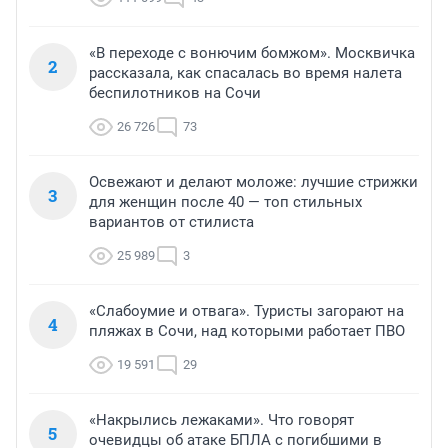
«В переходе с вонючим бомжом». Москвичка
2
рассказала, как спасалась во время налета
беспилотников на Сочи
26 726
73
Освежают и делают моложе: лучшие стрижки
3
для женщин после 40 — топ стильных
вариантов от стилиста
25 989
3
«Слабоумие и отвага». Туристы загорают на
4
пляжах в Сочи, над которыми работает ПВО
19 591
29
«Накрылись лежаками». Что говорят
5
очевидцы об атаке БПЛА с погибшими в