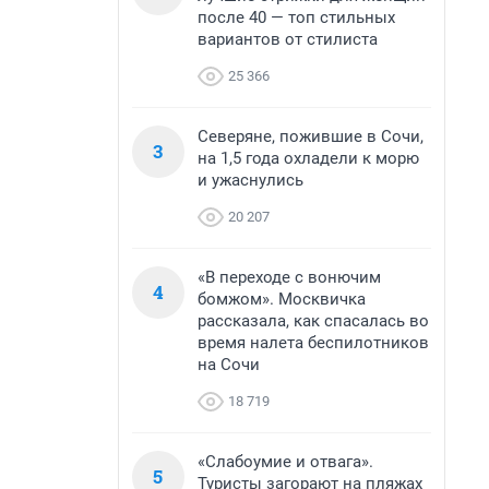
после 40 — топ стильных
вариантов от стилиста
25 366
Северяне, пожившие в Сочи,
3
на 1,5 года охладели к морю
и ужаснулись
20 207
«В переходе с вонючим
4
бомжом». Москвичка
рассказала, как спасалась во
время налета беспилотников
на Сочи
18 719
«Слабоумие и отвага».
5
Туристы загорают на пляжах