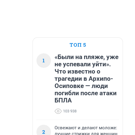
ТОП 5
«Были на пляже, уже
1
не успевали уйти».
Что известно о
трагедии в Архипо-
Осиповке — люди
погибли после атаки
БПЛА
103 938
Освежают и делают моложе:
2
лучшие стрижки для женщин