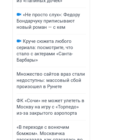
из «Папиных дочек»
«Не просто слух»: Федору
Бондарчуку приписывают
новый роман — с кем
Круче сюжета любого
сериала: посмотрите, что
стало с актерами «Санта-
Барбары»
Множество сайтов враз стали
недоступны: массовый сбой
произошел в Рунете
ФК «Сочи» не может улететь в
Москву на игру с «Торпедо»
из-за закрытого аэропорта
«В переходе с вонючим
бомжом». Москвичка
рассказала, как спасалась во