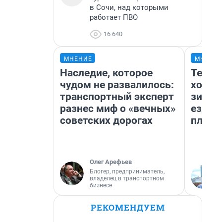
в Сочи, над которыми
работает ПВО
16 640
МНЕНИЕ
МНЕНИ
Наследие, которое
Тепло
чудом не развалилось:
холод
транспортный эксперт
зимой
разнес миф о «вечных»
ездит
советских дорогах
плюсы
Олег Арефьев
Блогер, предприниматель,
владелец в транспортном
бизнесе
РЕКОМЕНДУЕМ