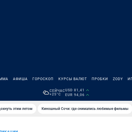
АММА
АФИША
ГОРОСКОП
КУРСЫ ВАЛЮТ
ПРОБКИ
ZODY
И
USD 81,41
СЕЙЧАС
+25°C
EUR 94,06
дохнуть этим летом
Киношный Сочи: где снимались любимые фильмы