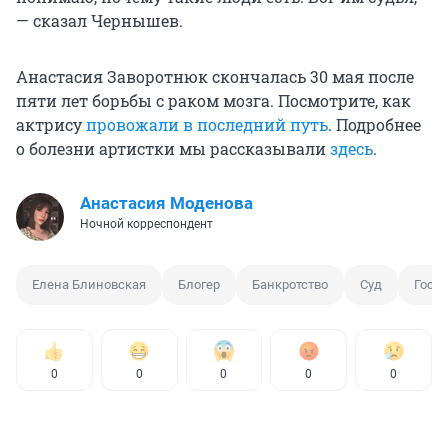
— сказал Чернышев.
Анастасия Заворотнюк скончалась 30 мая после
пяти лет борьбы с раком мозга. Посмотрите, как
актрису
провожали в последний путь
. Подробнее
о болезни артистки мы рассказывали
здесь
.
Анастасия Моденова
Ночной корреспондент
Елена Блиновская
Блогер
Банкротство
Суд
Госд
0
0
0
0
0