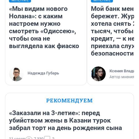
МНЕНИЕ
МНЕНИЕ
«Мы видим нового
Мой банк меня
Нолана»: с каким
бережет. Журн
настроем нужно
хотела снять 2
смотреть «Одиссею»,
тысяч, чтобы п
чтобы она не
кредит, — к не
выглядела как фиаско
приехала служ
безопасности
Ксения Владим
Надежда Губарь
Автор мнения
РЕКОМЕНДУЕМ
«Заказали на 3-летие»: перед
убийством жены в Казани турок
забрал торт на день рождения сына
11 часов
7 330
2