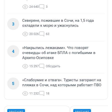
24 640
3
Северяне, пожившие в Сочи, на 1,5 года
3
охладели к морю и ужаснулись
20 026
63
«Накрылись лежаками». Что говорят
4
очевидцы об атаке БПЛА с погибшими в
Архипо-Осиповке
15 297
Обсудить
«Слабоумие и отвага». Туристы загорают на
5
пляжах в Сочи, над которыми работает ПВО
11 232
18