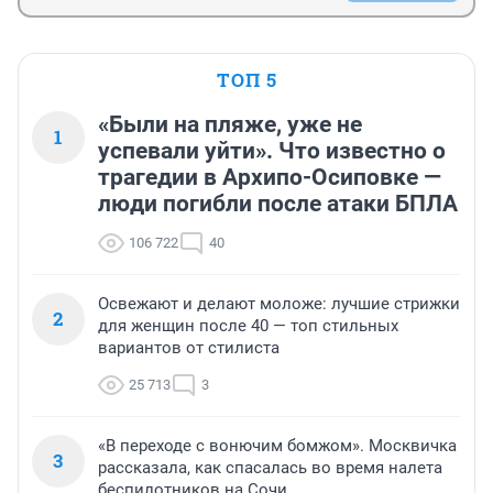
ТОП 5
«Были на пляже, уже не
1
успевали уйти». Что известно о
трагедии в Архипо-Осиповке —
люди погибли после атаки БПЛА
106 722
40
Освежают и делают моложе: лучшие стрижки
2
для женщин после 40 — топ стильных
вариантов от стилиста
25 713
3
«В переходе с вонючим бомжом». Москвичка
3
рассказала, как спасалась во время налета
беспилотников на Сочи