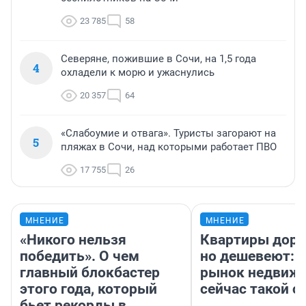
23 785
58
Северяне, пожившие в Сочи, на 1,5 года
4
охладели к морю и ужаснулись
20 357
64
«Слабоумие и отвага». Туристы загорают на
5
пляжах в Сочи, над которыми работает ПВО
17 755
26
МНЕНИЕ
МНЕНИЕ
«Никого нельзя
Квартиры дор
победить». О чем
но дешевеют: 
главный блокбастер
рынок недвиж
этого года, который
сейчас такой 
бьет рекорды в