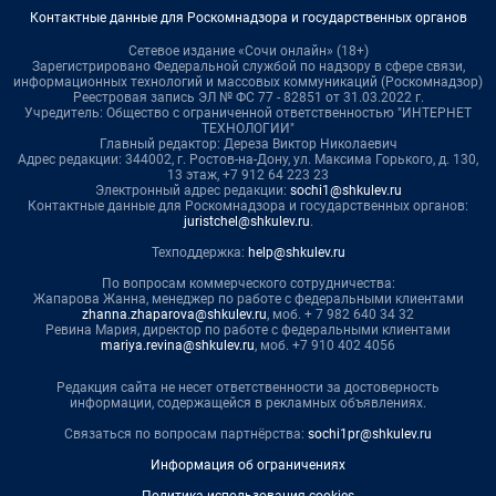
Контактные данные для Роскомнадзора и государственных органов
Сетевое издание «Сочи онлайн» (18+)
Зарегистрировано Федеральной службой по надзору в сфере связи,
информационных технологий и массовых коммуникаций (Роскомнадзор)
Реестровая запись ЭЛ № ФС 77 - 82851 от 31.03.2022 г.
Учредитель: Общество с ограниченной ответственностью "ИНТЕРНЕТ
ТЕХНОЛОГИИ"
Главный редактор: Дереза Виктор Николаевич
Адрес редакции: 344002, г. Ростов-на-Дону, ул. Максима Горького, д. 130,
13 этаж, +7 912 64 223 23
Электронный адрес редакции:
sochi1@shkulev.ru
Контактные данные для Роскомнадзора и государственных органов:
juristchel@shkulev.ru
.
Техподдержка:
help@shkulev.ru
По вопросам коммерческого сотрудничества:
Жапарова Жанна, менеджер по работе с федеральными клиентами
zhanna.zhaparova@shkulev.ru
, моб. + 7 982 640 34 32
Ревина Мария, директор по работе с федеральными клиентами
mariya.revina@shkulev.ru
, моб. +7 910 402 4056
Редакция сайта не несет ответственности за достоверность
информации, содержащейся в рекламных объявлениях.
Связаться по вопросам партнёрства:
sochi1pr@shkulev.ru
Информация об ограничениях