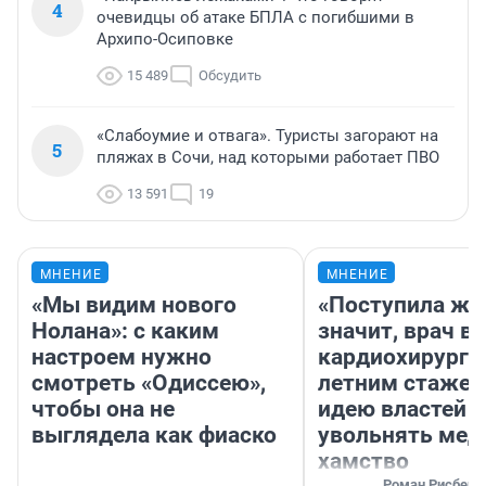
4
очевидцы об атаке БПЛА с погибшими в
Архипо-Осиповке
15 489
Обсудить
«Слабоумие и отвага». Туристы загорают на
5
пляжах в Сочи, над которыми работает ПВО
13 591
19
МНЕНИЕ
МНЕНИЕ
«Мы видим нового
«Поступила жа
Нолана»: с каким
значит, врач в
настроем нужно
кардиохирург с
смотреть «Одиссею»,
летним стажем
чтобы она не
идею властей
выглядела как фиаско
увольнять мед
хамство
Роман Рисберг