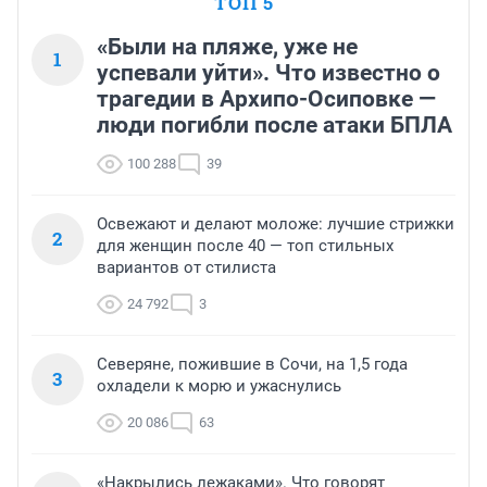
ТОП 5
«Были на пляже, уже не
1
успевали уйти». Что известно о
трагедии в Архипо-Осиповке —
люди погибли после атаки БПЛА
100 288
39
Освежают и делают моложе: лучшие стрижки
2
для женщин после 40 — топ стильных
вариантов от стилиста
24 792
3
Северяне, пожившие в Сочи, на 1,5 года
3
охладели к морю и ужаснулись
20 086
63
«Накрылись лежаками». Что говорят