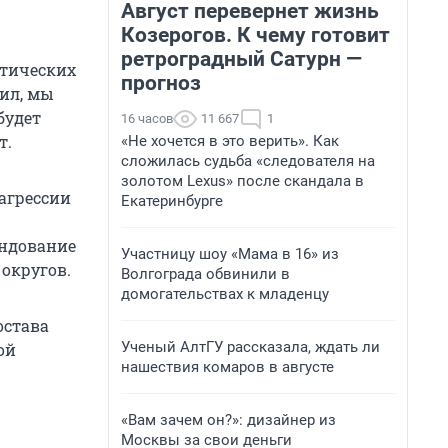
Август перевернет жизнь
Козерогов. К чему готовит
ретроградный Сатурн —
ктических
прогноз
рил, мы
будет
16 часов
11 667
1
т.
«Не хочется в это верить». Как
сложилась судьба «следователя на
золотом Lexus» после скандала в
агрессии
Екатеринбурге
андование
Участницу шоу «Мама в 16» из
округов.
Волгограда обвинили в
домогательствах к младенцу
остава
Ученый АлтГУ рассказала, ждать ли
ой
нашествия комаров в августе
«Вам зачем он?»: дизайнер из
Москвы за свои деньги