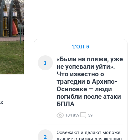
ТОП 5
«Были на пляже, уже
1
не успевали уйти».
Что известно о
трагедии в Архипо-
Осиповке — люди
погибли после атаки
ах
БПЛА
104 859
39
Освежают и делают моложе:
2
лучшие стрижки для женщин