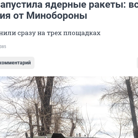
запустила ядерные ракеты: в
ния от Минобороны
нили сразу на трех площадках
385
 комментарий