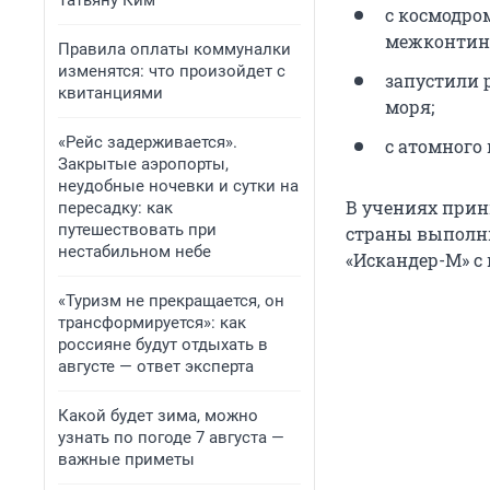
Татьяну Ким
с космодро
межконтине
Правила оплаты коммуналки
изменятся: что произойдет с
запустили 
квитанциями
моря;
«Рейс задерживается».
с атомного
Закрытые аэропорты,
неудобные ночевки и сутки на
В учениях прин
пересадку: как
путешествовать при
страны выполн
нестабильном небе
«Искандер-М» с
«Туризм не прекращается, он
трансформируется»: как
россияне будут отдыхать в
августе — ответ эксперта
Какой будет зима, можно
узнать по погоде 7 августа —
важные приметы