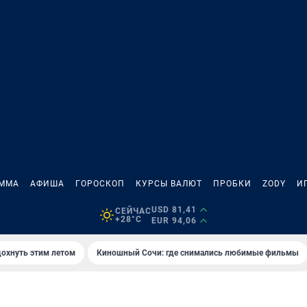
АММА
АФИША
ГОРОСКОП
КУРСЫ ВАЛЮТ
ПРОБКИ
ZODY
И
USD 81,41
СЕЙЧАС
+28°C
EUR 94,06
дохнуть этим летом
Киношный Сочи: где снимались любимые фильмы