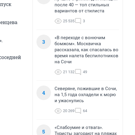
 пуск
после 40 — топ стильных
вариантов от стилиста
25 535
3
ренцева
«В переходе с вонючим
».
3
бомжом». Москвичка
рассказала, как спасалась во
время налета беспилотников
соседней
на Сочи
21 132
49
Северяне, пожившие в Сочи,
4
на 1,5 года охладели к морю
и ужаснулись
20 269
64
«Слабоумие и отвага».
5
Туристы загорают на пляжах