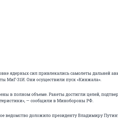
овке ядерных сил привлекались самолеты дальней а
еты МиГ-31И. Они осуществили пуск «Кинжала».
шены в полном объеме. Ракеты достигли целей, подтве
теристики», — сообщили в Минобороны РФ.
ное ведомство доложило президенту Владимиру Путину