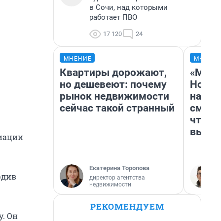
в Сочи, над которыми
работает ПВО
17 120
24
МНЕНИЕ
МНЕНИ
Квартиры дорожают,
«Мы в
но дешевеют: почему
Нолан
рынок недвижимости
настр
сейчас такой странный
смотр
чтобы
выгля
виации
Екатерина Торопова
рдив
директор агентства
недвижимости
РЕКОМЕНДУЕМ
. Он