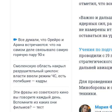
отметил, что в
«Важно и дальш
ядерных сил, ра
не намерены вт
оставаться на у
Все думали, что Орейро и
Арана встречаются: что на
Учения по подг
самом деле связывало самую
горячую пару 90-х
проводили с 19 
стратегическог
Смоленскую область накрыл
дальней авиаци
разрушительный циклон:
власти ввели режим ЧС, есть
погибшие — кадры
Для проведения
Минобороны и с
Эти фразы из советского кино
техники.
вы говорите каждый день.
Вспомните из каких они
Мария 
фильмов? — тест