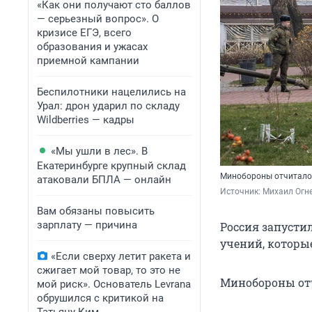
«Как они получают сто баллов
— серьезный вопрос». О
кризисе ЕГЭ, всего
образования и ужасах
приемной кампании
Беспилотники нацелились на
Урал: дрон ударил по складу
Wildberries — кадры
«Мы ушли в лес». В
Екатеринбурге крупный склад
Минобороны отчиталос
атаковали БПЛА — онлайн
Источник: 
Михаил Огн
Вам обязаны повысить
зарплату — причина
Россия запустил
учений, которые
«Если сверху летит ракета и
сжигает мой товар, то это не
Минобороны отчи
мой риск». Основатель Levrana
обрушился с критикой на