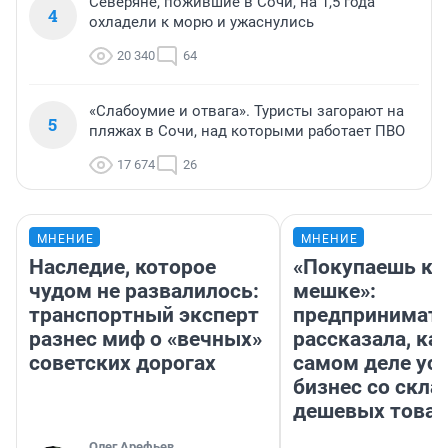
Северяне, пожившие в Сочи, на 1,5 года
4
охладели к морю и ужаснулись
20 340
64
«Слабоумие и отвага». Туристы загорают на
5
пляжах в Сочи, над которыми работает ПВО
17 674
26
МНЕНИЕ
МНЕНИЕ
Наследие, которое
«Покупаешь ко
чудом не развалилось:
мешке»:
транспортный эксперт
предпринимат
разнес миф о «вечных»
рассказала, как
советских дорогах
самом деле ус
бизнес со скл
дешевых това
Олег Арефьев