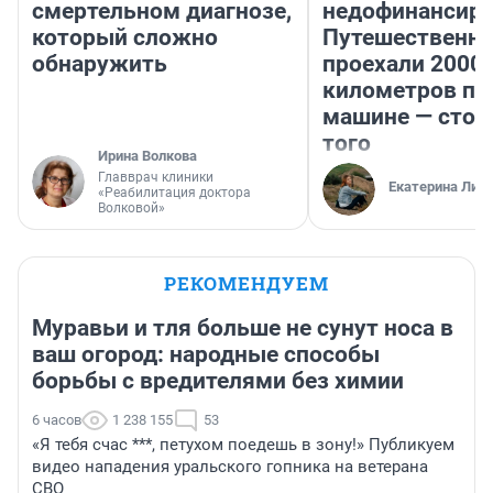
смертельном диагнозе,
недофинансиро
который сложно
Путешественн
обнаружить
проехали 2000
километров по 
машине — стои
того
Ирина Волкова
Главврач клиники
Екатерина Лит
«Реабилитация доктора
Волковой»
РЕКОМЕНДУЕМ
Муравьи и тля больше не сунут носа в
ваш огород: народные способы
борьбы с вредителями без химии
6 часов
1 238 155
53
«Я тебя счас ***, петухом поедешь в зону!» Публикуем
видео нападения уральского гопника на ветерана
СВО