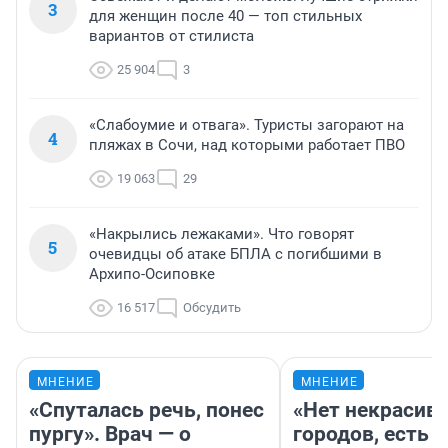
3
для женщин после 40 — топ стильных
вариантов от стилиста
25 904
3
«Слабоумие и отвага». Туристы загорают на
4
пляжах в Сочи, над которыми работает ПВО
19 063
29
«Накрылись лежаками». Что говорят
5
очевидцы об атаке БПЛА с погибшими в
Архипо-Осиповке
16 517
Обсудить
МНЕНИЕ
МНЕНИЕ
«Спуталась речь, понес
«Нет некрасив
пургу». Врач — о
городов, есть