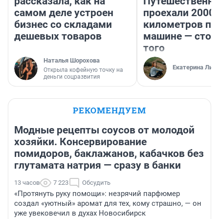
рассказала, как на
Путешественн
самом деле устроен
проехали 2000
бизнес со складами
километров по 
дешевых товаров
машине — стои
того
Наталья Шорохова
Екатерина Лит
Открыла кофейную точку на
деньги соцразвития
РЕКОМЕНДУЕМ
Модные рецепты соусов от молодой
хозяйки. Консервирование
помидоров, баклажанов, кабачков без
глутамата натрия — сразу в банки
13 часов
7 223
Обсудить
«Протянуть руку помощи»: незрячий парфюмер
создал «уютный» аромат для тех, кому страшно, — он
уже увековечил в духах Новосибирск