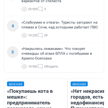
вариантов от стилиста
25 929
3
«Слабоумие и отвага». Туристы загорают на
4
пляжах в Сочи, над которыми работает ПВО
19 233
29
«Накрылись лежаками». Что говорят
5
очевидцы об атаке БПЛА с погибшими в
Архипо-Осиповке
16 542
Обсудить
МНЕНИЕ
МНЕНИЕ
«Покупаешь кота в
«Нет некрасив
мешке»:
городов, есть
предприниматель
недофинансиро