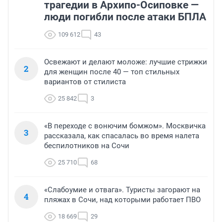
трагедии в Архипо-Осиповке —
люди погибли после атаки БПЛА
109 612
43
Освежают и делают моложе: лучшие стрижки
2
для женщин после 40 — топ стильных
вариантов от стилиста
25 842
3
«В переходе с вонючим бомжом». Москвичка
3
рассказала, как спасалась во время налета
беспилотников на Сочи
25 710
68
«Слабоумие и отвага». Туристы загорают на
4
пляжах в Сочи, над которыми работает ПВО
18 669
29