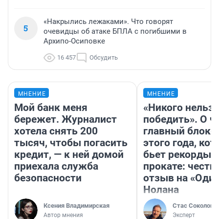
«Накрылись лежаками». Что говорят
5
очевидцы об атаке БПЛА с погибшими в
Архипо-Осиповке
16 457
Обсудить
МНЕНИЕ
МНЕНИЕ
Мой банк меня
«Никого нельз
бережет. Журналист
победить». О ч
хотела снять 200
главный блокб
тысяч, чтобы погасить
этого года, ко
кредит, — к ней домой
бьет рекорды 
приехала служба
прокате: честн
безопасности
отзыв на «Оди
Нолана
Ксения Владимирская
Стас Соколов
Автор мнения
Эксперт