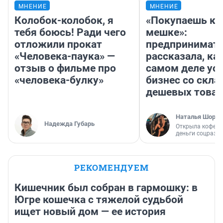
МНЕНИЕ
МНЕНИЕ
Колобок-колобок, я
«Покупаешь ко
тебя боюсь! Ради чего
мешке»:
отложили прокат
предпринимат
«Человека-паука» —
рассказала, как
отзыв о фильме про
самом деле ус
«человека-булку»
бизнес со скл
дешевых това
Наталья Шорох
Надежда Губарь
Открыла кофейн
деньги соцразв
РЕКОМЕНДУЕМ
Кишечник был собран в гармошку: в
Югре кошечка с тяжелой судьбой
ищет новый дом — ее история