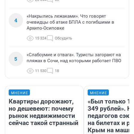
«Накрылись лежаками». Что говорят
4
очевидцы об атаке БПЛА с погибшими в
Архипо-Осиповке
15 324
Обсудить
«Слабоумие и отвага». Туристы загорают на
5
пляжах в Сочи, над которыми работает ПВО
11 530
18
МНЕНИЕ
МНЕНИЕ
Квартиры дорожают,
«Был только 10
но дешевеют: почему
349 рублей». К
рынок недвижимости
педагогов сэк
сейчас такой странный
на билетах и р
Крым на маши