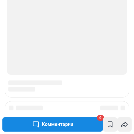
Прайс-лист
О компании
Наши вакансии
Техподдержка
Все города сети
Мобильное приложение
Google Play
App Store
Мы в соцсетях
0
Комментарии