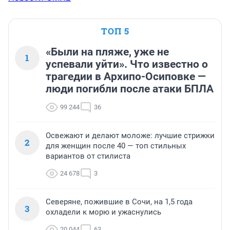
ТОП 5
«Были на пляже, уже не
1
успевали уйти». Что известно о
трагедии в Архипо-Осиповке —
люди погибли после атаки БПЛА
99 244
36
Освежают и делают моложе: лучшие стрижки
2
для женщин после 40 — топ стильных
вариантов от стилиста
24 678
3
Северяне, пожившие в Сочи, на 1,5 года
3
охладели к морю и ужаснулись
20 044
63