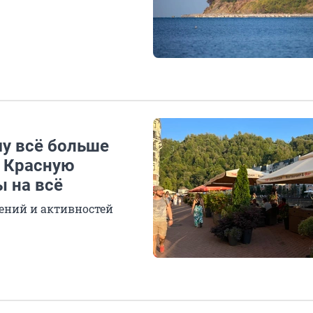
му всё больше
 Красную
ы на всё
чений и активностей