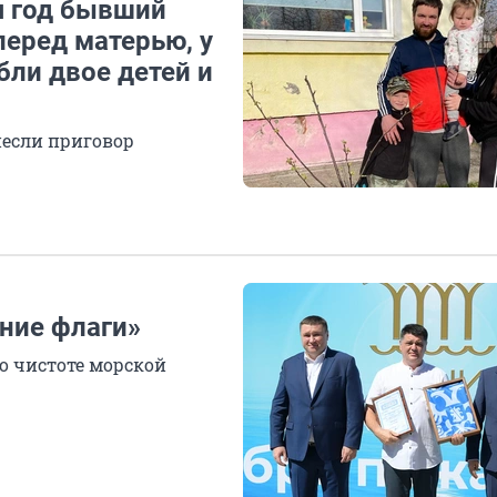
тя год бывший
еред матерью, у
бли двое детей и
несли приговор
ние флаги»
 о чистоте морской