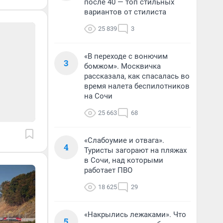
после 40 — топ стильных
вариантов от стилиста
25 839
3
«В переходе с вонючим
3
бомжом». Москвичка
рассказала, как спасалась во
время налета беспилотников
на Сочи
25 663
68
«Слабоумие и отвага».
4
Туристы загорают на пляжах
в Сочи, над которыми
работает ПВО
18 625
29
«Накрылись лежаками». Что
5