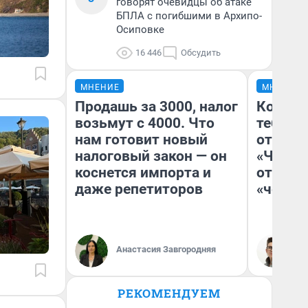
говорят очевидцы об атаке
БПЛА с погибшими в Архипо-
Осиповке
16 446
Обсудить
МНЕНИЕ
МНЕНИЕ
Продашь за 3000, налог
Колобо
возьмут с 4000. Что
тебя бо
нам готовит новый
отложи
налоговый закон — он
«Челов
коснется импорта и
отзыв 
даже репетиторов
«челов
Анастасия Завгородняя
На
РЕКОМЕНДУЕМ