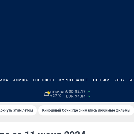
АММА
АФИША
ГОРОСКОП
КУРСЫ ВАЛЮТ
ПРОБКИ
ZODY
И
USD 82,17
СЕЙЧАС
+27°C
EUR 94,84
дохнуть этим летом
Киношный Сочи: где снимались любимые фильмы