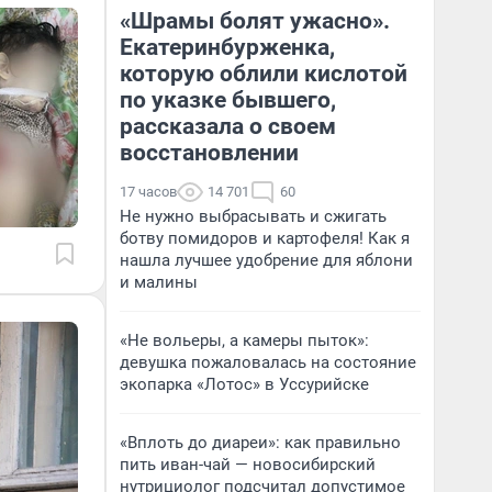
«Шрамы болят ужасно».
Екатеринбурженка,
которую облили кислотой
по указке бывшего,
рассказала о своем
восстановлении
17 часов
14 701
60
Не нужно выбрасывать и сжигать
ботву помидоров и картофеля! Как я
нашла лучшее удобрение для яблони
и малины
«Не вольеры, а камеры пыток»:
девушка пожаловалась на состояние
экопарка «Лотос» в Уссурийске
«Вплоть до диареи»: как правильно
пить иван-чай — новосибирский
нутрициолог подсчитал допустимое