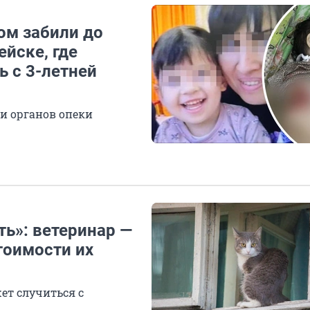
том забили до
ейске, где
 с 3-летней
 и органов опеки
ть»: ветеринар —
тоимости их
ет случиться с