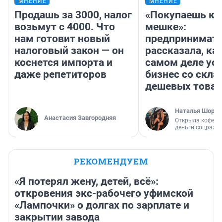
МНЕНИЕ
МНЕНИЕ
Продашь за 3000, налог
«Покупаешь ко
возьмут с 4000. Что
мешке»:
нам готовит новый
предпринимат
налоговый закон — он
рассказала, как
коснется импорта и
самом деле ус
даже репетиторов
бизнес со скл
дешевых това
Наталья Шорох
Анастасия Завгородняя
Открыла кофейн
деньги соцразв
РЕКОМЕНДУЕМ
«Я потерял жену, детей, всё»:
откровения экс-рабочего уфимской
«Лампочки» о долгах по зарплате и
закрытии завода