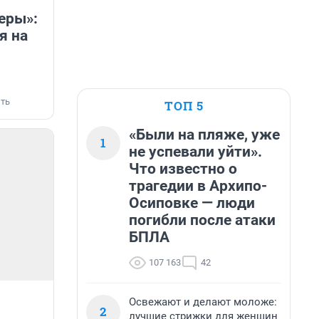
еры»:
я на
ть
ТОП 5
«Были на пляже, уже
1
не успевали уйти».
Что известно о
трагедии в Архипо-
Осиповке — люди
погибли после атаки
БПЛА
107 163
42
Освежают и делают моложе:
2
лучшие стрижки для женщин