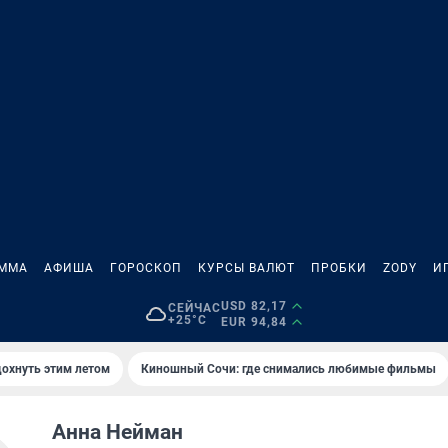
АММА
АФИША
ГОРОСКОП
КУРСЫ ВАЛЮТ
ПРОБКИ
ZODY
И
USD 82,17
СЕЙЧАС
+25°C
EUR 94,84
дохнуть этим летом
Киношный Сочи: где снимались любимые фильмы
Анна Нейман