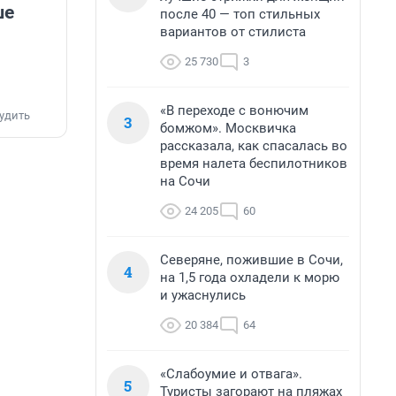
ше
после 40 — топ стильных
вариантов от стилиста
25 730
3
«В переходе с вонючим
удить
3
бомжом». Москвичка
рассказала, как спасалась во
время налета беспилотников
на Сочи
24 205
60
Северяне, пожившие в Сочи,
4
на 1,5 года охладели к морю
и ужаснулись
20 384
64
«Слабоумие и отвага».
5
Туристы загорают на пляжах