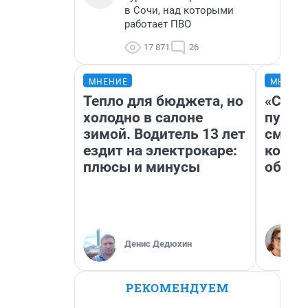
в Сочи, над которыми
работает ПВО
17 871
26
МНЕНИЕ
МНЕНИ
Тепло для бюджета, но
«Спут
холодно в салоне
пургу»
зимой. Водитель 13 лет
смерт
ездит на электрокаре:
котор
плюсы и минусы
обнар
Денис Дедюхин
РЕКОМЕНДУЕМ