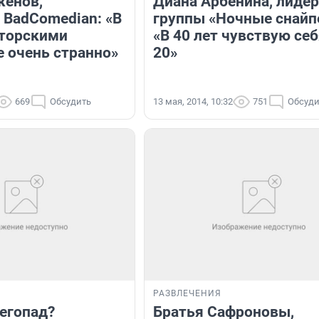
женов,
Диана Арбенина, лидер
 BadComedian: «В
группы «Ночные снайп
вторскими
«В 40 лет чувствую себ
е очень странно»
20»
669
Обсудить
13 мая, 2014, 10:32
751
Обсуди
РАЗВЛЕЧЕНИЯ
негопад?
Братья Сафроновы,