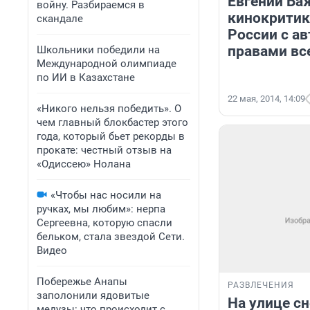
Евгений Ба
войну. Разбираемся в
кинокритик
скандале
России с а
правами вс
Школьники победили на
Международной олимпиаде
по ИИ в Казахстане
22 мая, 2014, 14:09
«Никого нельзя победить». О
чем главный блокбастер этого
года, который бьет рекорды в
прокате: честный отзыв на
«Одиссею» Нолана
«Чтобы нас носили на
ручках, мы любим»: нерпа
Сергеевна, которую спасли
бельком, стала звездой Сети.
Видео
Побережье Анапы
РАЗВЛЕЧЕНИЯ
заполонили ядовитые
На улице с
медузы: что происходит с