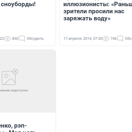
 сноуборды!
иллюзионисты: «Рань
зрители просили нас
заряжать воду»
:22
830
Обсудить
17 апреля, 2014, 07:30
746
Обс
нко, рэп-