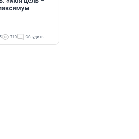
ь: «Моя цель –
максимум
5
710
Обсудить